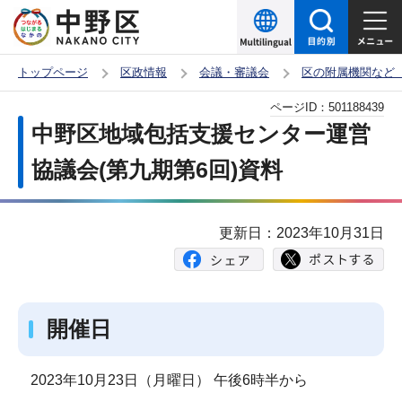
こ
の
ペ
トップページ
区政情報
会議・審議会
区の附属機関など
ー
本
ページID：
501188439
ジ
文
中野区地域包括支援センター運営
の
こ
先
協議会(第九期第6回)資料
こ
頭
か
で
ら
更新日：2023年10月31日
す
開催日
2023年10月23日（月曜日） 午後6時半から