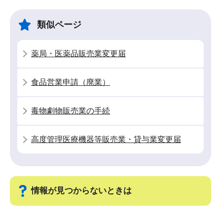
ビ
こ
ゲ
ま
類似ページ
ー
で
シ
薬局・医薬品販売業変更届
ョ
ン
食品営業申請（廃業）
こ
こ
毒物劇物販売業の手続
か
ら
高度管理医療機器等販売業・貸与業変更届
情報が見つからないときは