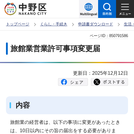
こ
の
ペ
トップページ
くらし・手続き
申請書ダウンロード
生活
ー
本
ページID：
850791586
ジ
文
の
旅館業営業許可事項変更届
こ
先
こ
頭
か
で
更新日：2025年12月12日
ら
す
内容
旅館業の経営者は、以下の事項に変更があったとき
は、10日以内にその旨の届出をする必要がありま