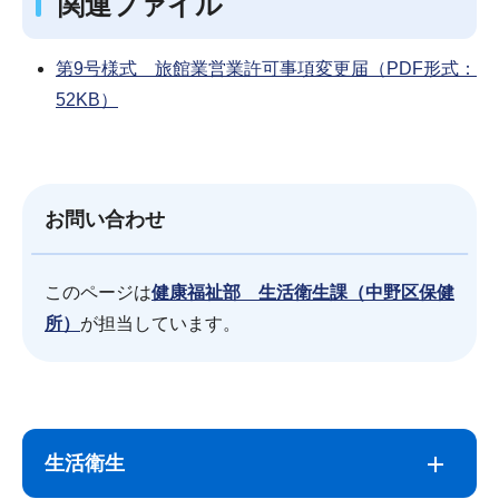
関連ファイル
第9号様式 旅館業営業許可事項変更届（PDF形式：
52KB）
お問い合わせ
このページは
健康福祉部 生活衛生課（中野区保健
所）
が担当しています。
サ
本
ブ
文
生活衛生
ナ
こ