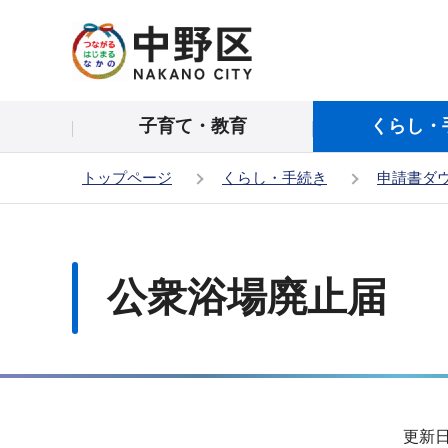
こ
の
ペ
ー
子育て・教育
くらし・
ジ
の
トップページ
くらし・手続き
申請書ダ
先
頭
本
で
文
す
こ
公衆浴場廃止届
こ
か
ら
サ
更新日