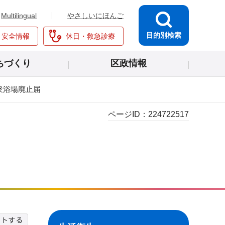
Multilingual
やさしいにほんご
目的別検索
・安全情報
休日・救急診療
ちづくり
区政情報
衆浴場廃止届
ページID：
224722517