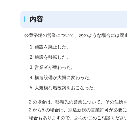
ブ
ナ
内容
ビ
ゲ
ー
公衆浴場の営業について、次のような場合には廃
シ
施設を廃止した。
ョ
施設を移転した。
ン
こ
営業者が替わった。
こ
構造設備が大幅に変わった。
か
大規模な増改築をおこなった。
ら
2.の場合は、移転先の営業について、その住所
2.から5.の場合は、別途新規の営業許可が必要
場合もありますので、あらかじめご相談くださ