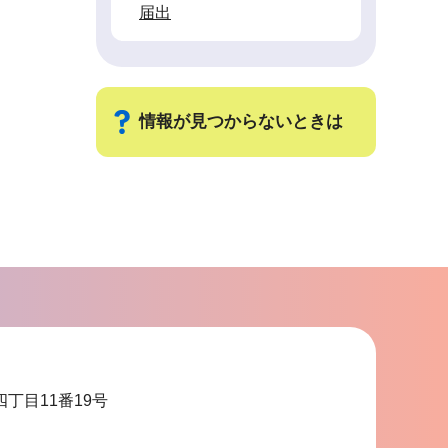
届出
情報が見つからないときは
サ
ブ
ナ
ビ
ゲ
ー
シ
ョ
四丁目11番19号
ン
こ