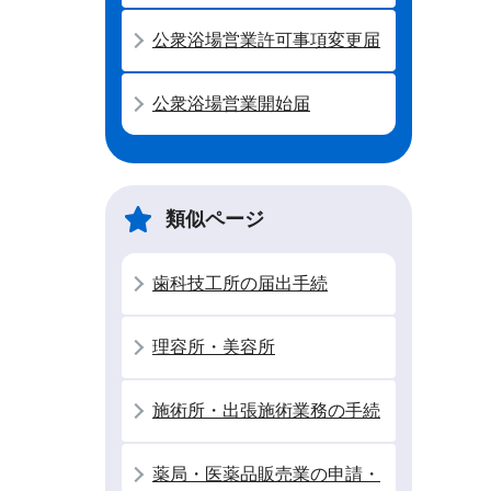
公衆浴場営業許可事項変更届
公衆浴場営業開始届
類似ページ
歯科技工所の届出手続
理容所・美容所
施術所・出張施術業務の手続
薬局・医薬品販売業の申請・