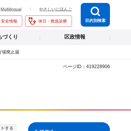
Multilingual
やさしいにほんご
目的別検索
・安全情報
休日・救急診療
ちづくり
区政情報
行場廃止届
ページID：
419228906