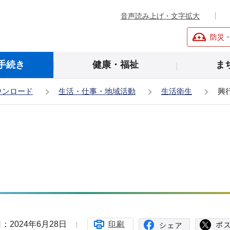
音声読み上げ・文字拡大
防災
手続き
健康・福祉
ま
ウンロード
生活・仕事・地域活動
生活衛生
興
：2024年6月28日
印刷