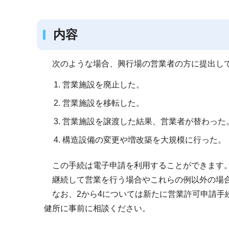
ブ
ナ
内容
ビ
ゲ
ー
次のような場合、興行場の営業者の方に提出し
シ
営業施設を廃止した。
ョ
営業施設を移転した。
ン
こ
営業施設を譲渡した結果、営業者が替わった
こ
構造設備の変更や増改築を大規模に行った。
か
ら
この手続は電子申請を利用することができます
継続して営業を行う場合やこれらの例以外の場
なお、2から4については新たに営業許可申請手
健所に事前に相談ください。