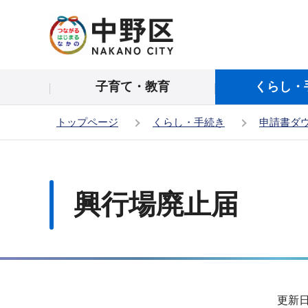
こ
の
ペ
ー
子育て・教育
くらし・
ジ
の
トップページ
くらし・手続き
申請書ダ
先
頭
本
で
文
す
こ
興行場廃止届
こ
か
ら
サ
更新日