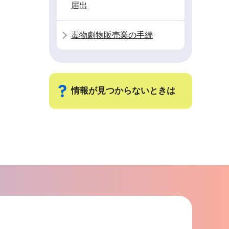
届出
毒物劇物販売業の手続
情報が見つからないときは
サ
ブ
ナ
ビ
ゲ
ー
シ
ョ