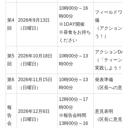
10時00分～16
フィールドワー
時00分
第4
2026年9月13日
備
※1DAY開催
回
（日曜日）
（アクションに
※昼食をお持ち
う！）
ください
アクションDAY
第5
2026年10月18日
10時00分～13
（「ティーンズ
回
（日曜日）
時00分
実践しよう！）
第6
2026年11月15日
10時00分～13
発表準備
回
（日曜日）
時00分
（区長への意見
12時00分～17
報
時00分
2026年12月6日
意見表明
告
※報告会時間
（日曜日）
（区長に意見を
会
13時00分～16