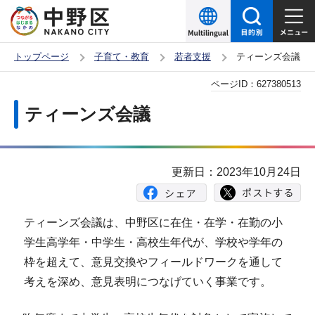
こ
の
ペ
トップページ
子育て・教育
若者支援
ティーンズ会議
ー
本
ページID：
627380513
ジ
文
の
ティーンズ会議
こ
先
こ
頭
か
で
更新日：2023年10月24日
ら
す
ティーンズ会議は、中野区に在住・在学・在勤の小
学生高学年・中学生・高校生年代が、学校や学年の
枠を超えて、意見交換やフィールドワークを通して
考えを深め、意見表明につなげていく事業です。