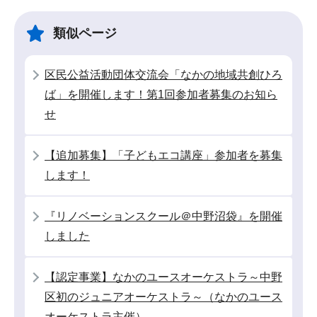
ビ
こ
ゲ
ま
類似ページ
ー
で
シ
区民公益活動団体交流会「なかの地域共創ひろ
ョ
ば」を開催します！第1回参加者募集のお知ら
ン
せ
こ
こ
【追加募集】「子どもエコ講座」参加者を募集
か
します！
ら
『リノベーションスクール＠中野沼袋』を開催
しました
【認定事業】なかのユースオーケストラ～中野
区初のジュニアオーケストラ～（なかのユース
オーケストラ主催）