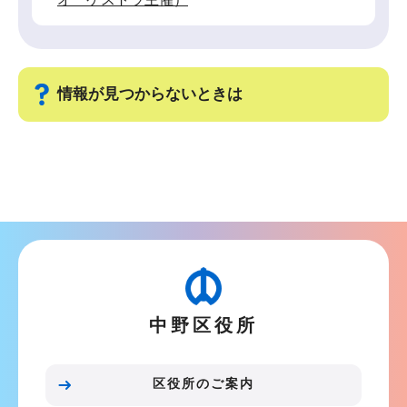
情報が見つからないときは
サ
ブ
ナ
ビ
ゲ
ー
シ
中野区役所
ョ
ン
こ
区役所のご案内
こ