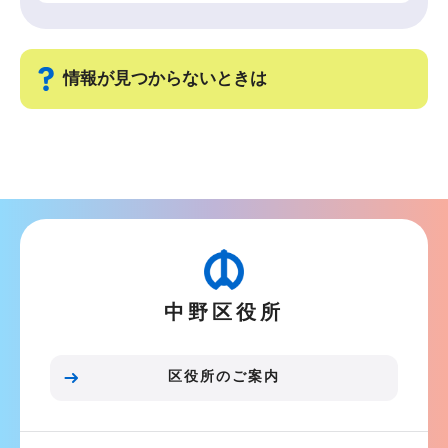
情報が見つからないときは
サ
ブ
ナ
ビ
ゲ
ー
中野区役所
シ
ョ
ン
区役所のご案内
こ
こ