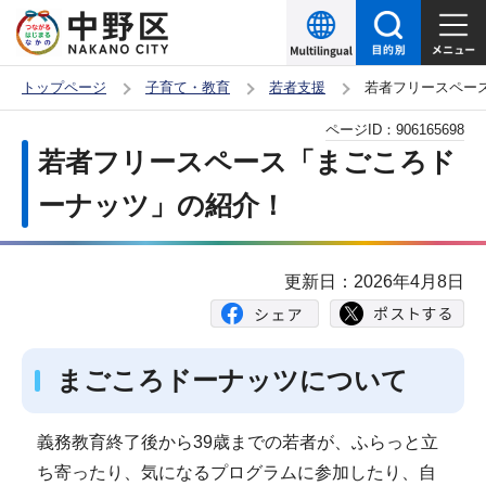
こ
の
ペ
トップページ
子育て・教育
若者支援
若者フリースペー
ー
本
ページID：
906165698
ジ
文
若者フリースペース「まごころド
の
こ
先
ーナッツ」の紹介！
こ
頭
か
で
ら
更新日：2026年4月8日
す
まごころドーナッツについて
義務教育終了後から39歳までの若者が、ふらっと立
ち寄ったり、気になるプログラムに参加したり、自