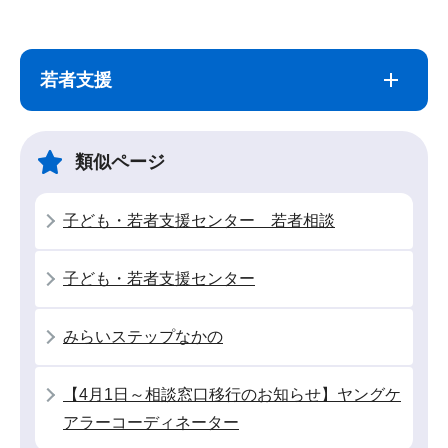
サ
本
ブ
文
若者支援
ナ
こ
ビ
こ
ゲ
ま
類似ページ
ー
で
シ
子ども・若者支援センター 若者相談
ョ
ン
子ども・若者支援センター
こ
こ
みらいステップなかの
か
ら
【4月1日～相談窓口移行のお知らせ】ヤングケ
アラーコーディネーター