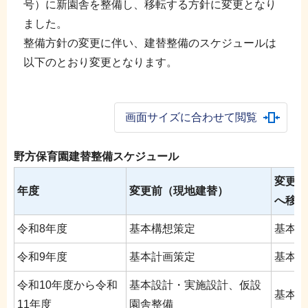
号）に新園舎を整備し、移転する方針に変更となり
ました。
整備方針の変更に伴い、建替整備のスケジュールは
以下のとおり変更となります。
画面サイズに合わせて閲覧
野方保育園建替整備スケジュール
変更後
年度
変更前（現地建替）
へ移転
令和8年度
基本構想策定
基本構
令和9年度
基本計画策定
基本計
令和10年度から令和
基本設計・実施設計、仮設
基本設
11年度
園舎整備