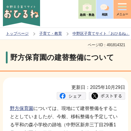
こ
の
メニュー
相談
急病・救急
ペ
ー
トップページ
子育て・教育
中野区子育てサイト「おひるね」
ジ
本
の
ページID：
491814321
文
先
野方保育園の建替整備について
こ
頭
こ
で
か
す
ら
更新日：2025年10月29日
野方保育園
については、現地にて建替整備をするこ
ととしていましたが、今般、移転整備を予定してい
る平和の森小学校の跡地（中野区新井三丁目29番1