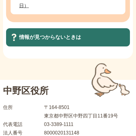
日）
情報が見つからないときは
サ
ブ
ナ
ビ
中野区役所
ゲ
ー
住所
〒164-8501
シ
東京都中野区中野四丁目11番19号
ョ
代表電話
03-3389-1111
ン
法人番号
8000020131148
こ