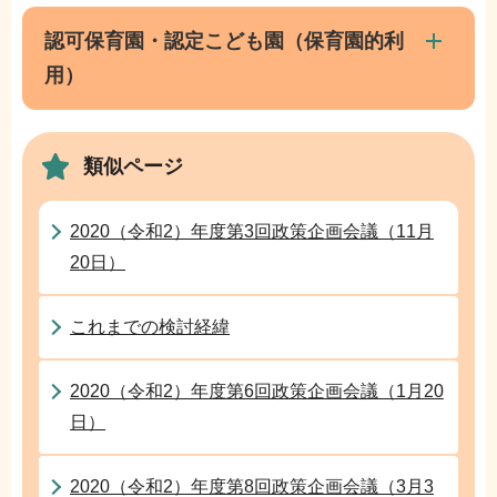
ブ
こ
ナ
認可保育園・認定こども園（保育園的利
こ
ビ
用）
ま
ゲ
で
ー
シ
類似ページ
ョ
ン
2020（令和2）年度第3回政策企画会議（11月
こ
20日）
こ
か
これまでの検討経緯
ら
2020（令和2）年度第6回政策企画会議（1月20
日）
2020（令和2）年度第8回政策企画会議（3月3