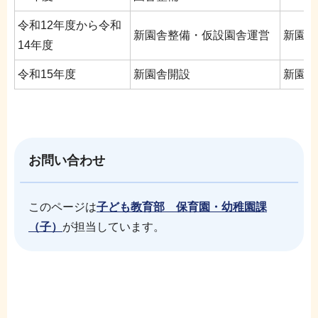
令和12年度から令和
新園舎整備・仮設園舎運営
新園舎
14年度
令和15年度
新園舎開設
新園舎
お問い合わせ
このページは
子ども教育部 保育園・幼稚園課
（子）
が担当しています。
本
サ
文