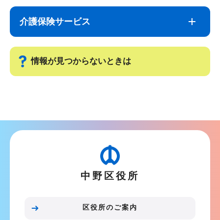
サ
本
ブ
文
介護保険サービス
ナ
こ
ビ
こ
ゲ
ま
情報が見つからないときは
ー
で
シ
サ
ョ
ブ
ン
ナ
こ
ビ
こ
ゲ
か
ー
ら
中野区役所
シ
ョ
ン
区役所のご案内
こ