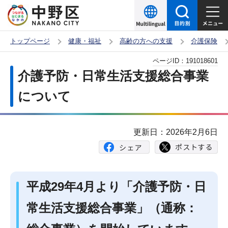
こ
の
ペ
トップページ
健康・福祉
高齢の方への支援
介護保険
ー
本
ページID：
191018601
ジ
文
介護予防・日常生活支援総合事業
の
こ
先
について
こ
頭
か
で
ら
更新日：2026年2月6日
す
平成29年4月より「介護予防・日
常生活支援総合事業」（通称：