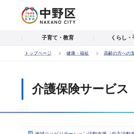
こ
の
ペ
ー
子育て・教育
くらし・
ジ
の
トップページ
健康・福祉
高齢の方への
先
頭
本
で
文
す
こ
介護保険サービス
こ
か
ら
サ
地域リハビリテーション活動支援（自主活動