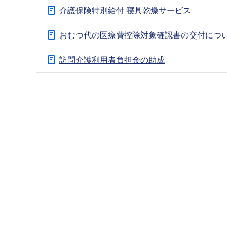
介護保険特別給付 寝具乾燥サービス
おむつ代の医療費控除対象確認書の交付につ
訪問介護利用者負担金の助成
本
文
こ
こ
ま
で