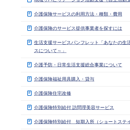
ブ
ナ
介護保険サービスの利用方法・種類・費用
ビ
ゲ
介護保険のサービス提供事業者を探すには
ー
生活支援サービスパンフレット「あなたの生
シ
スについて～」
ョ
ン
介護予防・日常生活支援総合事業について
こ
こ
介護保険福祉用具購入・貸与
か
ら
介護保険住宅改修
介護保険特別給付 訪問理美容サービス
介護保険特別給付 短期入所（ショートステ