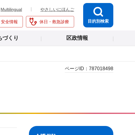
Multilingual
やさしいにほんご
目的別検索
・安全情報
休日・救急診療
ちづくり
区政情報
ページID：
787018498