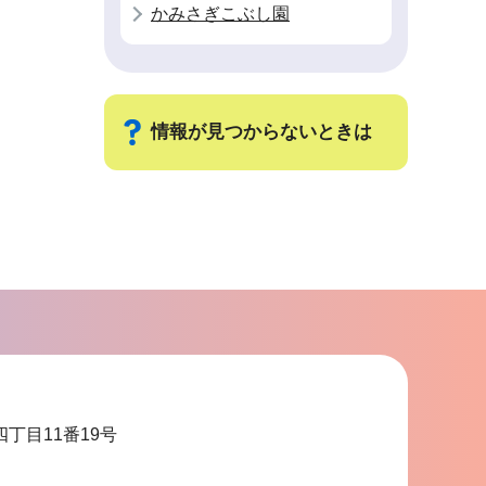
かみさぎこぶし園
情報が見つからないときは
サ
ブ
ナ
ビ
ゲ
ー
シ
ョ
四丁目11番19号
ン
こ