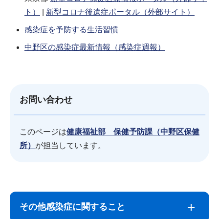
ト）
|
新型コロナ後遺症ポータル（外部サイト）
感染症を予防する生活習慣
中野区の感染症最新情報（感染症週報）
お問い合わせ
このページは
健康福祉部 保健予防課（中野区保健
所）
が担当しています。
サ
本
ブ
文
その他感染症に関すること
ナ
こ