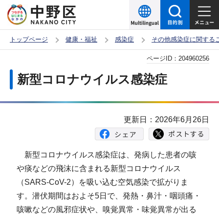
こ
の
ペ
トップページ
健康・福祉
感染症
その他感染症に関する
ー
本
ページID：
204960256
ジ
文
の
新型コロナウイルス感染症
こ
先
こ
頭
か
で
更新日：2026年6月26日
ら
す
新型コロナウイルス感染症は、発病した患者の咳
や痰などの飛沫に含まれる新型コロナウイルス
（SARS-CoV-2）を吸い込む空気感染で拡がりま
す。潜伏期間はおよそ5日で、発熱・鼻汁・咽頭痛・
咳嗽などの風邪症状や、嗅覚異常・味覚異常が出る