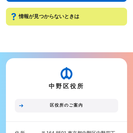
ビ
こ
ゲ
ま
情報が見つからないときは
ー
で
シ
サ
ョ
ブ
ン
ナ
こ
ビ
こ
ゲ
か
ー
ら
中野区役所
シ
ョ
ン
区役所のご案内
こ
こ
ま