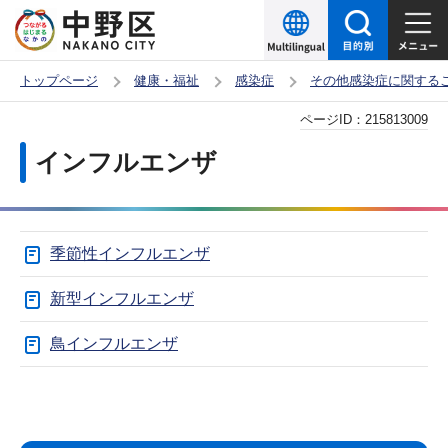
こ
の
ペ
トップページ
健康・福祉
感染症
その他感染症に関する
ー
本
ページID：
215813009
ジ
文
の
インフルエンザ
こ
先
こ
頭
か
で
季節性インフルエンザ
ら
す
新型インフルエンザ
鳥インフルエンザ
サ
本
ブ
文