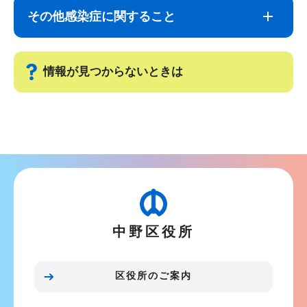
ナ
こ
その他感染症に関すること
ビ
こ
ゲ
ま
ー
で
情報が見つからないときは
シ
ョ
サ
ン
ブ
こ
ナ
こ
ビ
か
ゲ
ら
ー
中野区役所
シ
ョ
ン
区役所のご案内
こ