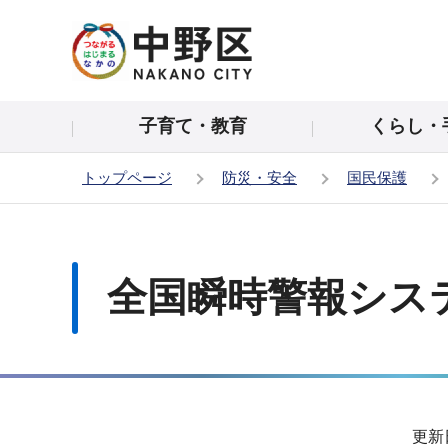
こ
の
ペ
ー
子育て・教育
くらし・
ジ
の
トップページ
防災・安全
国民保護
先
頭
本
で
文
す
こ
全国瞬時警報シス
こ
か
ら
サ
更新