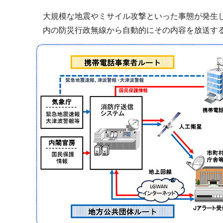
ブ
大規模な地震やミサイル攻撃といった事態が発生
ナ
内の防災行政無線から自動的にその内容を放送す
ビ
ゲ
ー
シ
ョ
ン
こ
こ
か
ら