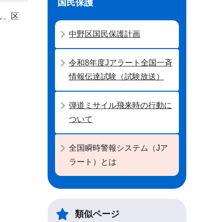
国民保護
し、区
中野区国民保護計画
令和8年度Jアラート全国一斉
情報伝達試験（試験放送）
弾道ミサイル飛来時の行動に
ついて
全国瞬時警報システム（Jア
ラート）とは
類似ページ