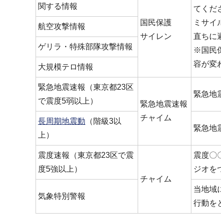
関する情報
てくだ
国民保護
ミサイ
航空攻撃情報
サイレン
直ちに
ゲリラ・特殊部隊攻撃情報
※国民
容が変
大規模テロ情報
緊急地震速報（東京都23区
緊急地
で震度5弱以上）
緊急地震速報
チャイム
長周期地震動
（階級3以
緊急地
上）
震度速報（東京都23区で震
震度〇
度5強以上）
ジオを
チャイム
当地域
気象特別警報
行動を