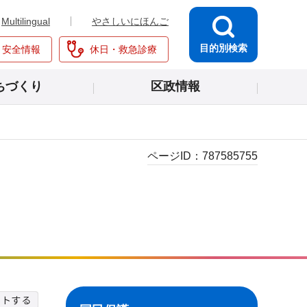
Multilingual
やさしいにほんご
目的別検索
・安全情報
休日・救急診療
ちづくり
区政情報
ページID：
787585755