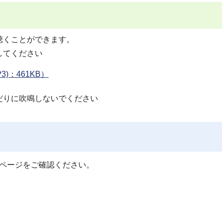
聴くことができます。
してください
)：461KB）
だりに吹鳴しないでください
のページをご確認ください。