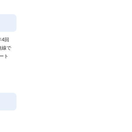
4回
無線で
ート