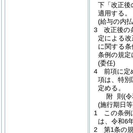
下「改正後
適用する。
(給与の内払
3
改正後の
定による改
に関する条
条例の規定
(委任)
4
前項に定
項は、特別
定める。
附
則
(
(施行期日等
1
この条例
は、令和6
2
第1条の