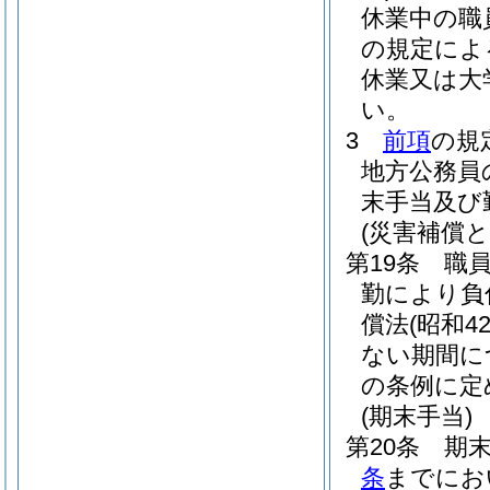
休業中の職
の規定によ
休業又は大
い。
3
前項
の規
地方公務員
末手当及び
(災害補償と
第19条
職
勤により負
償法
(昭和4
ない期間に
の条例に定
(期末手当)
第20条
期末
条
までにお