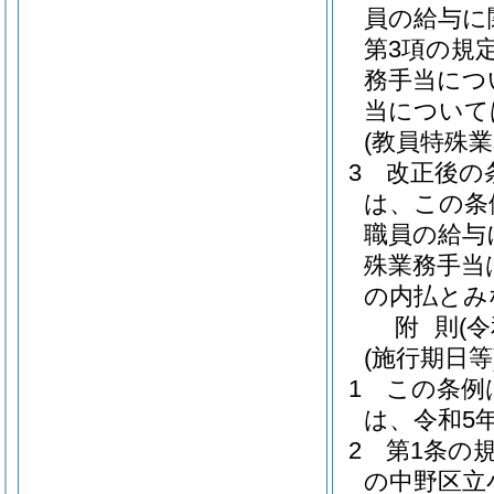
員の給与に
第3項の規
務手当につ
当について
(教員特殊
3
改正後の
は、この条
職員の給与
殊業務手当
の内払とみ
附
則
(
(施行期日等
1
この条例
は、令和5
2
第1条の
の中野区立