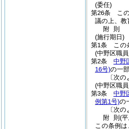
(委任)
第26条
こ
議の上、教
附
則
(施行期日)
第1条
この
(中野区職
第2条
中野
16号)
の一
〔次の
(中野区職
第3条
中野
例第1号)
の
〔次の
附
則
(
この条例は