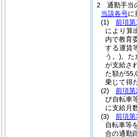
2
通勤手当
当該各号
に
(1)
前項第
により算
内で教育
する運賃
う。)
。
た
が支給さ
た額が55
乗じて得
(2)
前項第
び自転車
に支給月
(3)
前項第
自転車等
合の通勤