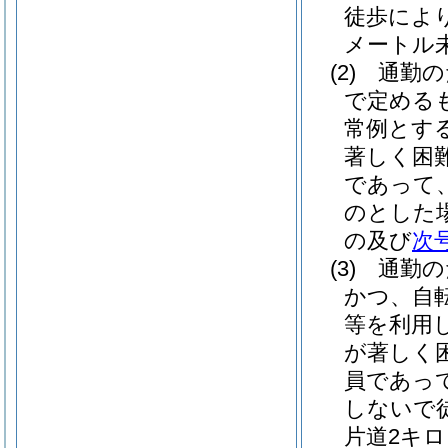
徒歩によ
メートル
(2)
通勤の
で定める
常例とす
著しく困
であって
のとした
の及び
次
(3)
通勤の
かつ、自
等を利用
が著しく
員であっ
しないで
片道2キ