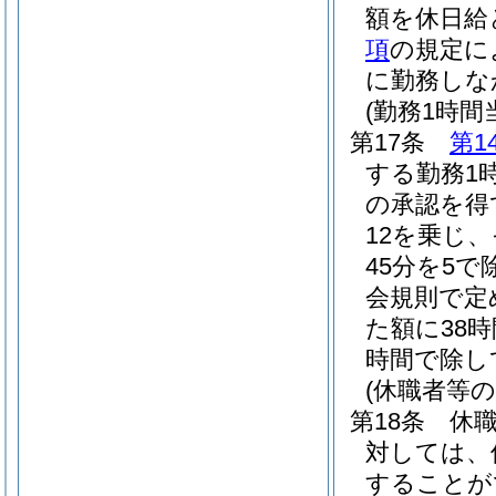
額を休日給
項
の規定に
に勤務しな
(勤務1時
第17条
第1
する勤務1
の承認を得
12を乗じ、
45分を5
会規則で定
た額に38時
時間で除し
(休職者等の
第18条
休
対しては、
することが