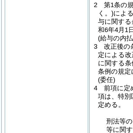
2
第1条の
く。)
によ
与に関する
和6年4月
(給与の内払
3
改正後の
定による改
に関する条
条例の規定
(委任)
4
前項に定
項は、特別
定める。
刑法等の
等に関す