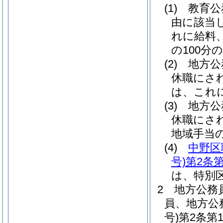
(1)
教育公
由に該当
れに給料
の100分の
(2)
地方公
休職にさ
は、これに
(3)
地方公
休職にさ
地域手当の
(4)
中野区
号)
第2条第
は、特別
2
地方公務
員、地方公
号)
第2条第