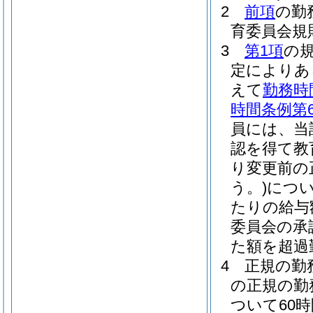
2
前項
の勤
育委員会規
3
第1項
の
定によりあ
えて
勤務時
時間条例第
員には、当
認を得て教
り変更前の
う。)
につい
たりの給与額
委員会の承
た額を超過
4
正規の勤
の正規の勤
ついて60