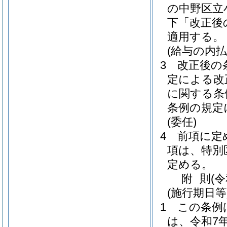
の中野区立
下「改正後
適用する。
(給与の内払
3
改正後の
定による改
に関する条
条例の規定
(委任)
4
前項に定
項は、特別
定める。
附
則
(
(施行期日等
1
この条例
は、令和7