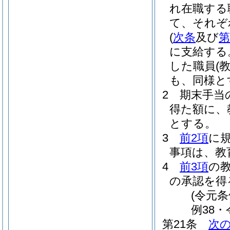
れ在職する
て、それぞ
(
次条
及び
第
に支給する
した職員
(
も、同様と
2
期末手当の
得た額に、
とする。
3
前2項
に
事項は、教
4
前3項
の
の承認を得
(令元条
例38・
第21条
次