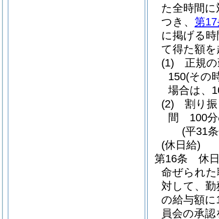
た全時間に
つき、
第1
に掲げる時
て得た額を
(1)
正規の
150
(その
場合は、10
(2)
割り振
間 100分
(平31
(休日給)
第16条
休
命ぜられた
対して、勤
の給与額に1
員会の承認