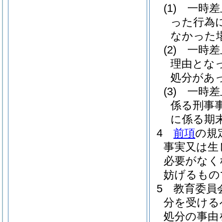
(1)
一時差
った行為
なかった
(2)
一時差
理由とな
処分があ
(3)
一時差
係る刑事
に係る期
4
前項
の規
事実又は生
必要がなく
妨げるもの
5
教育委員
分を受ける
処分の事由