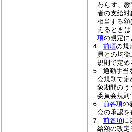
わらず、教
者の支給対
相当する額
えるときは、
項
の規定に
4
前項
の規
員との均衡
規則で定め
5
通勤手当
会規則で定
象期間のう
委員会規則
6
前各項
の
会の承認を
7
前各項
に
給額の改定