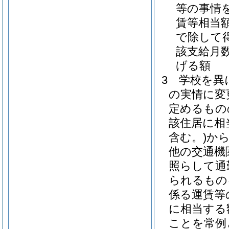
等の事情
賃等相当
で除して得
該支給月
げる額
3
学校を異
の実情に変
定めるもの
該住居に相
含む。)
か
他の交通機
照らして通
られるもの
係る運賃等
に相当する
ことを常例