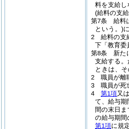
料を支給し
(給料の支給
第7条
給料
という。)
2
給料の支
下「教育委
第8条
新た
支給する。
ときは、そ
2
職員が離
3
職員が死
4
第1項
又
て、給与期
間の末日ま
の給与期間
第1項
に規