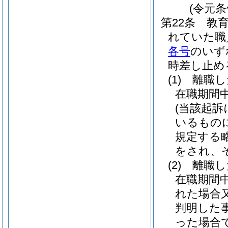
(令元条
第22条
教
れていた職
各号
のいず
時差し止め
(1)
離職し
在職期間
(当該起
いるもの
規定する
をされ、
(2)
離職し
在職期間
れた場合
判明した
った場合