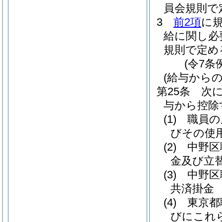
員会規則で
3
前2項
に
給に関し必
規則で定め
(令7条
(給与からの
第25条
次
与から控除
(1)
職員の
びその使
(2)
中野区
金及び立
(3)
中野区
共済掛金
(4)
東京都
びにこれ