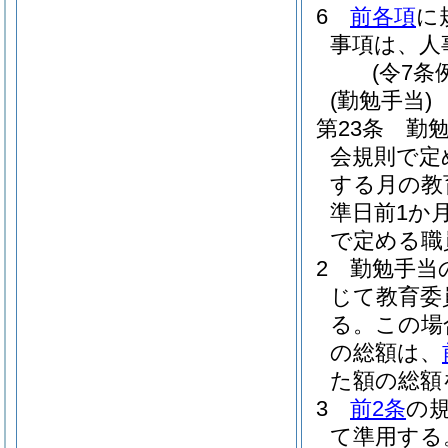
6
前各項
に
事項は、人
(令7条
(勤勉手当)
第23条
勤
会規則で定
する月の教
準日前1か
で定める職
2
勤勉手当
じて教育委
る。
この場
の総額は、
た額の総額
3
前2条
の
て準用する