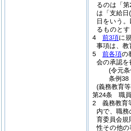
るのは「第
は「支給日
日をいう。
るものとす
4
前3項
に
事項は、教
5
前各項
の
会の承認を
(令元条
条例38
(義務教育
第24条
職
2
義務教育
内で、職務
育委員会規
性その他の