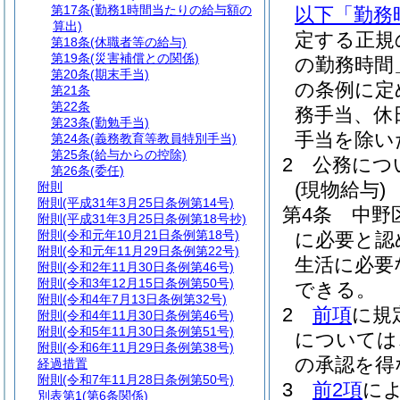
第17条
(勤務1時間当たりの給与額の
以下「勤務
算出)
定する正規
第18条
(休職者等の給与)
第19条
(災害補償との関係)
の勤務時間
第20条
(期末手当)
の条例に定
第21条
第22条
務手当、休
第23条
(勤勉手当)
手当を除い
第24条
(義務教育等教員特別手当)
第25条
(給与からの控除)
2
公務につ
第26条
(委任)
(現物給与)
附則
附則
(平成31年3月25日条例第14号)
第4条
中野
附則
(平成31年3月25日条例第18号抄)
附則
(令和元年10月21日条例第18号)
に必要と認
附則
(令和元年11月29日条例第22号)
生活に必要
附則
(令和2年11月30日条例第46号)
附則
(令和3年12月15日条例第50号)
できる。
附則
(令和4年7月13日条例第32号)
2
前項
に規
附則
(令和4年11月30日条例第46号)
附則
(令和5年11月30日条例第51号)
については
附則
(令和6年11月29日条例第38号)
の承認を得
経過措置
附則
(令和7年11月28日条例第50号)
3
前2項
に
別表第1
(第6条関係)