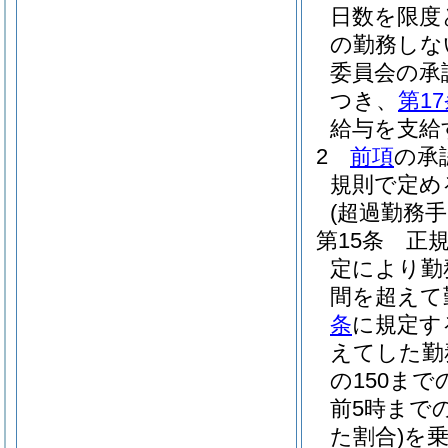
日数を限度
の勤務しな
委員会の承
つき、
第1
給与を支給
2
前項
の承
規則で定め
(超過勤務手
第15条
正
定により勤
間を超えて
条
に規定す
えてした勤務
の150ま
前5時まで
た割合)
を