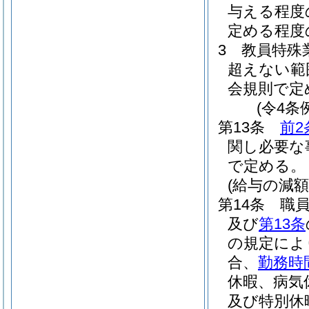
与える程度
定める程度
3
教員特殊
超えない範
会規則で定
(令4条
第13条
前2
関し必要な
で定める。
(給与の減額
第14条
職
及び
第13条
の規定によ
合、
勤務時
休暇、病気
及び特別休