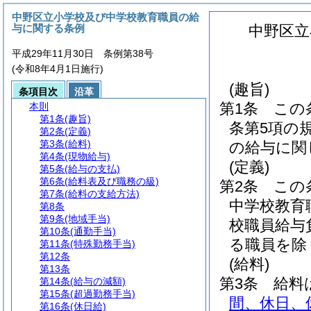
中野区立小学校及び中学校教育職員の給
与に関する条例
中野区立
平成29年11月30日 条例第38号
(令和8年4月1日施行)
(趣旨)
条項目次
沿革
第1条
この
本則
第1条
(趣旨)
条第5項の
第2条
(定義)
第3条
(給料)
の給与に関
第4条
(現物給与)
(定義)
第5条
(給与の支払)
第6条
(給料表及び職務の級)
第2条
この
第7条
(給料の支給方法)
中学校教育
第8条
第9条
(地域手当)
校職員給与
第10条
(通勤手当)
る職員を除
第11条
(特殊勤務手当)
第12条
(給料)
第13条
第3条
給料
第14条
(給与の減額)
第15条
(超過勤務手当)
間、休日、
第16条
(休日給)