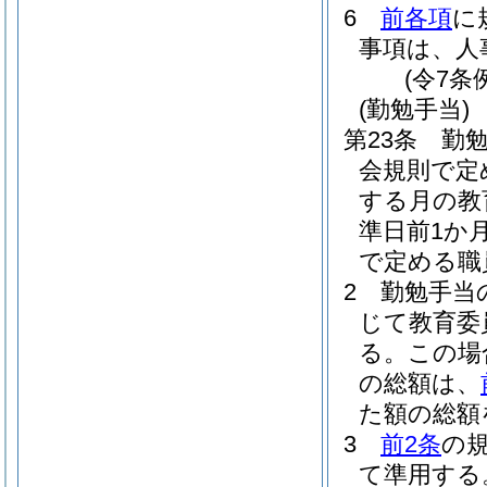
6
前各項
に
事項は、人
(令7条
(勤勉手当)
第23条
勤
会規則で定
する月の教
準日前1か
で定める職
2
勤勉手当
じて教育委
る。
この場
の総額は、
た額の総額
3
前2条
の
て準用する