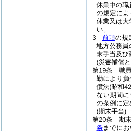
休業中の職
の規定によ
休業又は大
い。
3
前項
の規
地方公務員
末手当及び
(災害補償と
第19条
職
勤により負
償法
(昭和4
ない期間に
の条例に定
(期末手当)
第20条
期末
条
までにお