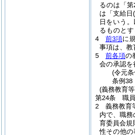
るのは「第
は「支給日
日をいう。
るものとす
4
前3項
に
事項は、教
5
前各項
の
会の承認を
(令元条
条例38
(義務教育
第24条
職
2
義務教育
内で、職務
育委員会規
性その他の