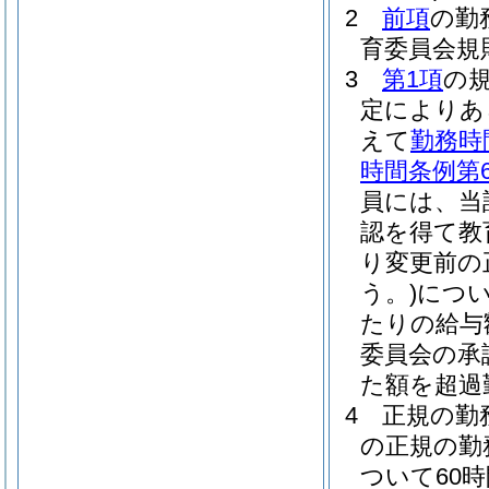
2
前項
の勤
育委員会規
3
第1項
の
定によりあ
えて
勤務時
時間条例第
員には、当
認を得て教
り変更前の
う。)
につい
たりの給与額
委員会の承
た額を超過
4
正規の勤
の正規の勤
ついて60