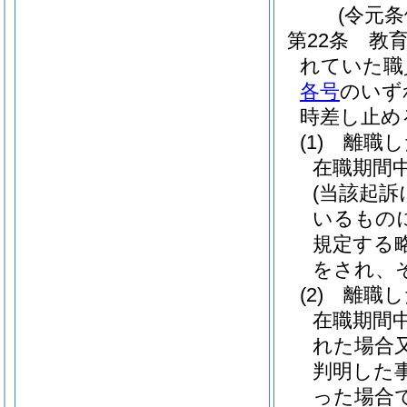
(令元条
第22条
教
れていた職
各号
のいず
時差し止め
(1)
離職し
在職期間
(当該起
いるもの
規定する
をされ、
(2)
離職し
在職期間
れた場合
判明した
った場合