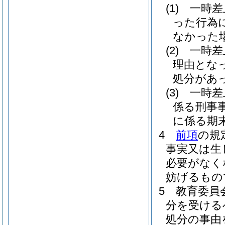
(1)
一時差
った行為
なかった
(2)
一時差
理由とな
処分があ
(3)
一時差
係る刑事
に係る期
4
前項
の規
事実又は生
必要がなく
妨げるもの
5
教育委員
分を受ける
処分の事由