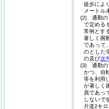
徒歩によ
メートル
(2)
通勤の
で定める
常例とす
著しく困
であって
のとした
の及び
次
(3)
通勤の
かつ、自
等を利用
が著しく
員であっ
しないで
片道2キ