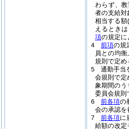
わらず、教
者の支給対
相当する額
えるときは、
項
の規定に
4
前項
の規
員との均衡
規則で定め
5
通勤手当
会規則で定
象期間のう
委員会規則
6
前各項
の
会の承認を
7
前各項
に
給額の改定