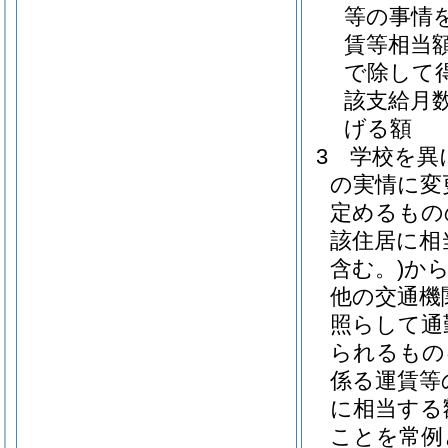
等の事情
賃等相当
で除して得
該支給月
げる額
3
学校を異
の実情に変
定めるもの
該住居に相
含む。)
か
他の交通機
照らして通
られるもの
係る運賃等
に相当する
ことを常例