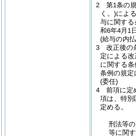
2
第1条の
く。)
によ
与に関する
和6年4月
(給与の内払
3
改正後の
定による改
に関する条
条例の規定
(委任)
4
前項に定
項は、特別
定める。
刑法等の
等に関す