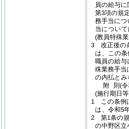
員の給与に
第3項の規
務手当につ
当について
(教員特殊
3
改正後の
は、この条
職員の給与
殊業務手当
の内払とみ
附
則
(
(施行期日等
1
この条例
は、令和5
2
第1条の
の中野区立