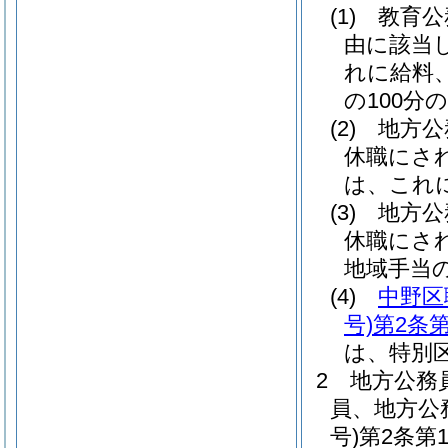
(1)
教育公
由に該当
れに給料
の100分の
(2)
地方公
休職にさ
は、これに
(3)
地方公
休職にさ
地域手当の
(4)
中野区
号)
第2条第
は、特別
2
地方公務
員、地方公
号)
第2条第