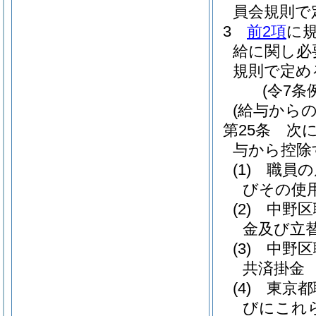
員会規則で
3
前2項
に
給に関し必
規則で定め
(令7条
(給与からの
第25条
次
与から控除
(1)
職員の
びその使
(2)
中野区
金及び立
(3)
中野区
共済掛金
(4)
東京都
びにこれ