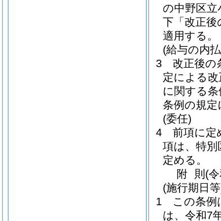
の中野区立
下「改正後
適用する。
(給与の内払
3
改正後の
定による改
に関する条
条例の規定
(委任)
4
前項に定
項は、特別
定める。
附
則
(
(施行期日等
1
この条例
は、令和7