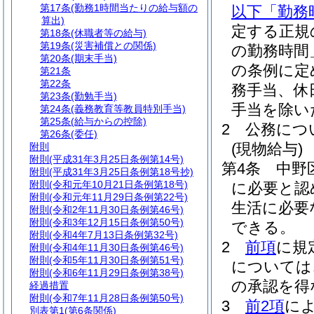
第17条
(勤務1時間当たりの給与額の
以下「勤務
算出)
定する正規
第18条
(休職者等の給与)
第19条
(災害補償との関係)
の勤務時間
第20条
(期末手当)
の条例に定
第21条
第22条
務手当、休
第23条
(勤勉手当)
手当を除い
第24条
(義務教育等教員特別手当)
第25条
(給与からの控除)
2
公務につ
第26条
(委任)
(現物給与)
附則
附則
(平成31年3月25日条例第14号)
第4条
中野
附則
(平成31年3月25日条例第18号抄)
附則
(令和元年10月21日条例第18号)
に必要と認
附則
(令和元年11月29日条例第22号)
生活に必要
附則
(令和2年11月30日条例第46号)
附則
(令和3年12月15日条例第50号)
できる。
附則
(令和4年7月13日条例第32号)
2
前項
に規
附則
(令和4年11月30日条例第46号)
附則
(令和5年11月30日条例第51号)
については
附則
(令和6年11月29日条例第38号)
の承認を得
経過措置
附則
(令和7年11月28日条例第50号)
3
前2項
に
別表第1
(第6条関係)