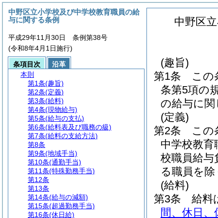
中野区立小学校及び中学校教育職員の給
与に関する条例
中野区立
平成29年11月30日 条例第38号
(令和8年4月1日施行)
(趣旨)
条項目次
沿革
第1条
この
本則
第1条
(趣旨)
条第5項の
第2条
(定義)
第3条
(給料)
の給与に関
第4条
(現物給与)
(定義)
第5条
(給与の支払)
第6条
(給料表及び職務の級)
第2条
この
第7条
(給料の支給方法)
中学校教育
第8条
第9条
(地域手当)
校職員給与
第10条
(通勤手当)
る職員を除
第11条
(特殊勤務手当)
第12条
(給料)
第13条
第3条
給料
第14条
(給与の減額)
第15条
(超過勤務手当)
間、休日、
第16条
(休日給)