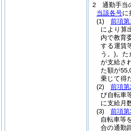
2
通勤手当
当該各号
に
(1)
前項第
により算
内で教育
する運賃
う。)
。
た
が支給さ
た額が55
乗じて得
(2)
前項第
び自転車
に支給月
(3)
前項第
自転車等
合の通勤