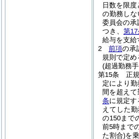
日数を限度
の勤務しな
委員会の承
つき、
第1
給与を支給
2
前項
の承
規則で定め
(超過勤務手
第15条
正
定により勤
間を超えて
条
に規定す
えてした勤務
の150ま
前5時まで
た割合)
を