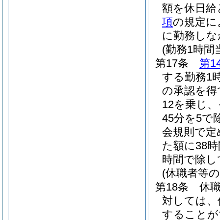
額を休日給
項
の規定に
に勤務しな
(勤務1時
第17条
第1
する勤務1
の承認を得
12を乗じ、
45分を5
会規則で定
た額に38時
時間で除し
(休職者等の
第18条
休
対しては、
することが