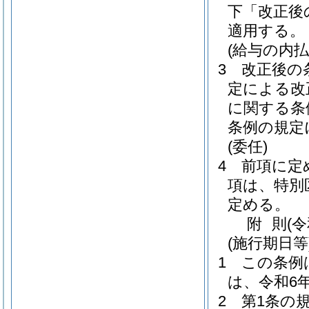
下「改正後
適用する。
(給与の内払
3
改正後の
定による改
に関する条
条例の規定
(委任)
4
前項に定
項は、特別
定める。
附
則
(
(施行期日等
1
この条例
は、令和6
2
第1条の