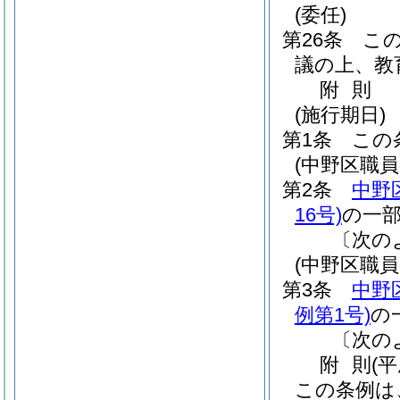
(委任)
第26条
こ
議の上、教
附
則
(施行期日)
第1条
この
(中野区職
第2条
中野
16号)
の一
〔次の
(中野区職
第3条
中野
例第1号)
の
〔次の
附
則
(
この条例は