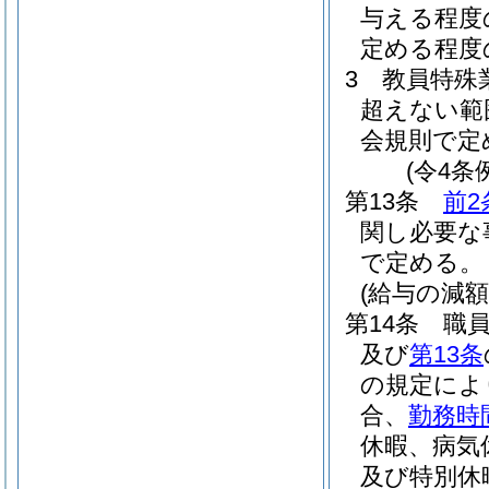
与える程度
定める程度
3
教員特殊
超えない範
会規則で定
(令4条
第13条
前2
関し必要な
で定める。
(給与の減額
第14条
職
及び
第13条
の規定によ
合、
勤務時
休暇、病気
及び特別休