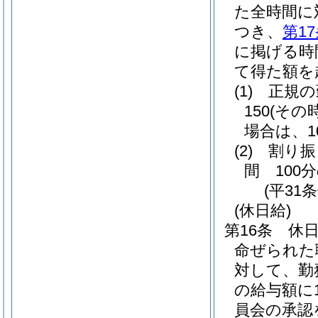
た全時間に
つき、
第1
に掲げる時
て得た額を
(1)
正規の
150
(その
場合は、10
(2)
割り振
間 100分
(平31
(休日給)
第16条
休
命ぜられた
対して、勤
の給与額に1
員会の承認