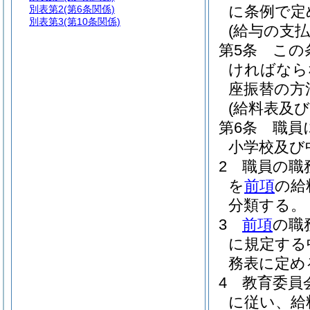
に条例で定
別表第2
(第6条関係)
別表第3
(第10条関係)
(給与の支払
第5条
この
ければなら
座振替の方
(給料表及び
第6条
職員
小学校及び
2
職員の職
を
前項
の給
分類する。
3
前項
の職
に規定する
務表に定め
4
教育委員
に従い、給