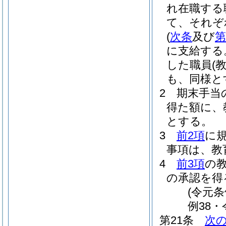
れ在職する
て、それぞ
(
次条
及び
第
に支給する
した職員
(
も、同様と
2
期末手当の
得た額に、
とする。
3
前2項
に
事項は、教
4
前3項
の
の承認を得
(令元条
例38・
第21条
次