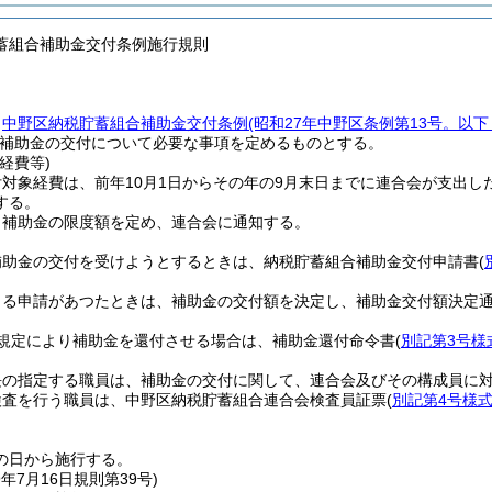
蓄組合補助金交付条例施行規則
、
中野区納税貯蓄組合補助金交付条例
(昭和27年中野区条例第13号。以
補助金の交付について必要な事項を定めるものとする。
経費等)
対象経費は、前年10月1日からその年の9月末日までに連合会が支出
する。
、補助金の限度額を定め、連合会に通知する。
補助金の交付を受けようとするときは、納税貯蓄組合補助金交付申請書
(
よる申請があつたときは、補助金の交付額を決定し、補助金交付額決定
規定により補助金を還付させる場合は、補助金還付命令書
(
別記第3号様
長の指定する職員は、補助金の交付に関して、連合会及びその構成員に
検査を行う職員は、中野区納税貯蓄組合連合会検査員証票
(
別記第4号様
の日から施行する。
9年7月16日
規則第39号)