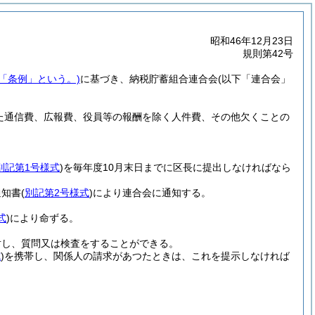
昭和46年12月23日
規則第42号
下「条例」という。)
に基づき、納税貯蓄組合連合会
(以下「連合会」
した通信費、広報費、役員等の報酬を除く人件費、その他欠くことの
別記第1号様式
)
を毎年度10月末日までに区長に提出しなければなら
通知書
(
別記第2号様式
)
により連合会に通知する。
式
)
により命ずる。
対し、質問又は検査をすることができる。
式
)
を携帯し、関係人の請求があつたときは、これを提示しなければ