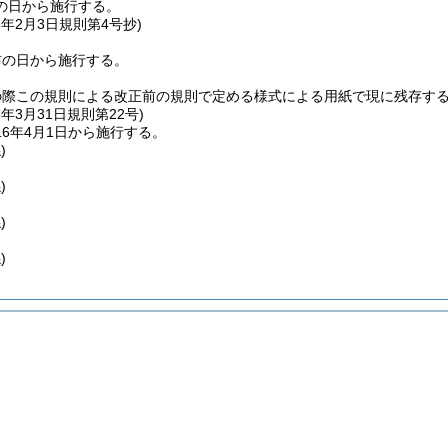
の日から施行する。
6年2月3日
規則第4号抄)
布の日から施行する。
の際この規則による改正前の規則で定める様式による用紙で現に残存す
6年3月31日
規則第22号)
6年4月1日から施行する。
)
)
)
)