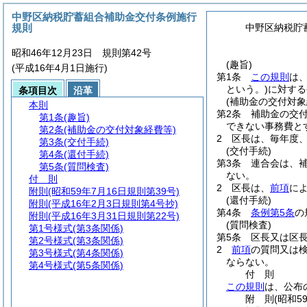
中野区納税貯蓄組合補助金交付条例施行
規則
中野区納税貯
昭和46年12月23日 規則第42号
(趣旨)
(平成16年4月1日施行)
第1条
この規則
は
という。)
に対する
条項目次
沿革
(補助金の交付対象
本則
第2条
補助金の交付
第1条
(趣旨)
できない事務費と
第2条
(補助金の交付対象経費等)
2
区長は、毎年度
第3条
(交付手続)
(交付手続)
第4条
(還付手続)
第3条
連合会は、
第5条
(質問検査)
ない。
付 則
2
区長は、
前項
に
附則
(昭和59年7月16日規則第39号)
(還付手続)
附則
(平成16年2月3日規則第4号抄)
第4条
条例第5条
の
附則
(平成16年3月31日規則第22号)
(質問検査)
第1号様式
(第3条関係)
第5条
区長又は区
第2号様式
(第3条関係)
2
前項
の質問又は
第3号様式
(第4条関係)
ならない。
第4号様式
(第5条関係)
付
則
この規則
は、公布
附
則
(昭和5