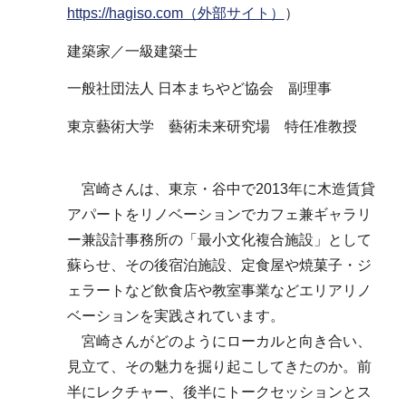
https://hagiso.com（外部サイト）
）
建築家／一級建築士
一般社団法人 日本まちやど協会 副理事
東京藝術大学 藝術未来研究場 特任准教授
宮崎さんは、東京・谷中で2013年に木造賃貸
アパートをリノベーションでカフェ兼ギャラリ
ー兼設計事務所の「最小文化複合施設」として
蘇らせ、その後宿泊施設、定食屋や焼菓子・ジ
ェラートなど飲食店や教室事業などエリアリノ
ベーションを実践されています。
宮崎さんがどのようにローカルと向き合い、
見立て、その魅力を掘り起こしてきたのか。前
半にレクチャー、後半にトークセッションとス