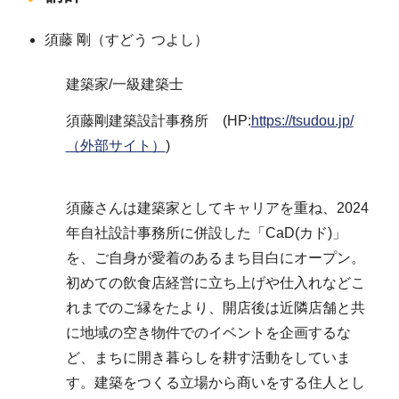
須藤 剛（すどう つよし）
建築家/一級建築士
須藤剛建築設計事務所 (HP:
https://tsudou.jp/
（外部サイト）
)
須藤さんは建築家としてキャリアを重ね、2024
年自社設計事務所に併設した「CaD(カド)」
を、ご自身が愛着のあるまち目白にオープン。
初めての飲食店経営に立ち上げや仕入れなどこ
れまでのご縁をたより、開店後は近隣店舗と共
に地域の空き物件でのイベントを企画するな
ど、まちに開き暮らしを耕す活動をしていま
す。建築をつくる立場から商いをする住人とし