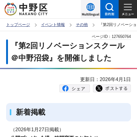
こ
の
ペ
トップページ
イベント情報
その他
『第2回リノベーシ
ー
本
ページID：
127650764
ジ
文
『第2回リノベーションスクール
の
こ
先
＠中野沼袋』を開催しました
こ
頭
か
で
ら
更新日：2026年4月1日
す
新着掲載
（2026年1月27日掲載）