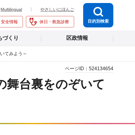
Multilingual
やさしいにほんご
目的別検索
・安全情報
休日・救急診療
ちづくり
区政情報
ぞいてみよう～
ページID：
524134654
の舞台裏をのぞいて