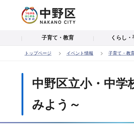
こ
の
ペ
ー
子育て・教育
くらし・
ジ
の
トップページ
イベント情報
子育て・教
先
頭
本
で
文
中野区立小・中学
す
こ
こ
か
みよう～
ら