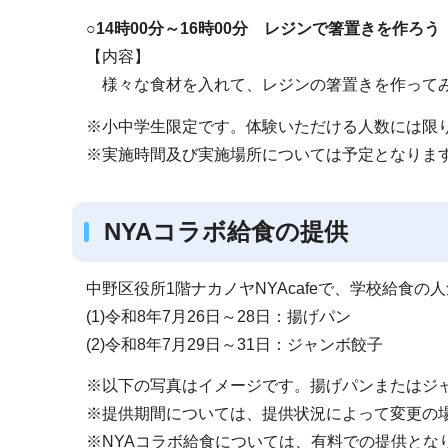
○14時00分～16時00分 レジンで箸置きを作ろ
【内容】
様々な食材を入れて、レジンの箸置きを作ってみ
※小中学生限定です。体験いただける人数には限
※実施時間及び実施場所については予定となりま
NYAコラボ給食の提供
中野区役所1階ナカノヤNYAcafeで、学校給食
(1)令和8年7月26日～28日：揚げパン
(2)令和8年7月29日～31日：ジャンボ餃子
※以下の写真はイメージです。揚げパンまたはジ
※提供期間については、提供状況によって変更の
※NYAコラボ給食については、有料での提供とな