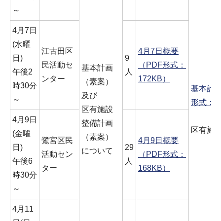
～
4月7日
(水曜
江古田区
4月7日概要
日)
9
民活動セ
（PDF形式：
基本計画
午後2
人
ンター
172KB）
（素案）
時30分
基本計画
及び
～
形式：1,
区有施設
4月9日
整備計画
区有施設
(金曜
（素案）
鷺宮区民
4月9日概要
日)
29
について
活動セン
（PDF形式：
午後6
人
ター
168KB）
時30分
～
4月11