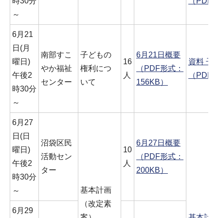
時30分
（PDF
～
6月21
日(月
南部すこ
子どもの
6月21日概要
曜日)
16
資料 子
やか福祉
権利につ
（PDF形式：
午後2
人
（PDF形
センター
いて
156KB）
時30分
～
6月27
日(日
沼袋区民
6月27日概要
曜日)
10
活動セン
（PDF形式：
午後2
人
ター
200KB）
時30分
基本計画
～
（改定素
6月29
案）
基本計画