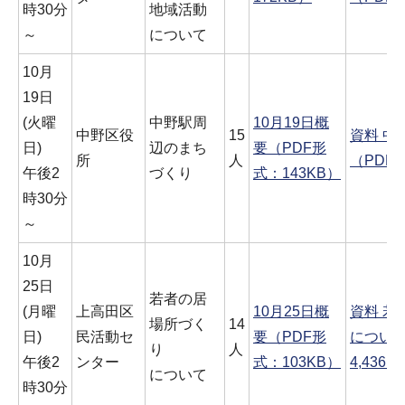
時30分
地域活動
～
について
10月
19日
(火曜
中野駅周
10月19日概
中野区役
15
資料 中
日)
辺のまち
要（PDF形
所
人
（PDF形
午後2
づくり
式：143KB）
時30分
～
10月
25日
若者の居
(月曜
上高田区
10月25日概
資料 若
場所づく
14
日)
民活動セ
要（PDF形
について
り
人
午後2
ンター
式：103KB）
4,436K
について
時30分