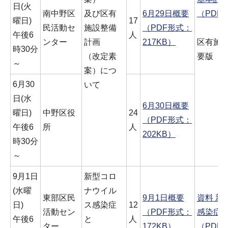
日(火
南中野区
及び区有
6月29日概要
（PDF形
曜日)
17
民活動セ
施設整備
（PDF形式：
午後6
人
ンター
計画
217KB）
区有施設
時30分
（改定素
要版
～
案）につ
6月30
いて
日(水
6月30日概要
曜日)
中野区役
24
（PDF形式：
午後6
所
人
202KB）
時30分
～
9月1日
新型コロ
(水曜
ナウイル
東部区民
9月1日概要
資料 新
日)
ス感染症
12
活動セン
（PDF形式：
感染症
午後6
と
人
ター
172KB）
（PDF形