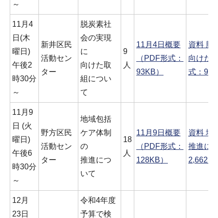
～
11月4
脱炭素社
日(木
会の実現
新井区民
11月4日概要
資料 脱
曜日)
に
9
活動セン
（PDF形式：
向けた取
午後2
向けた取
人
ター
93KB）
式：9,6
時30分
組につい
～
て
11月9
地域包括
日 (火
野方区民
ケア体制
11月9日概要
資料 地
曜日)
18
活動セン
の
（PDF形式：
推進につ
午後6
人
ター
推進につ
128KB）
2,662K
時30分
いて
～
12月
令和4年度
23日
予算で検