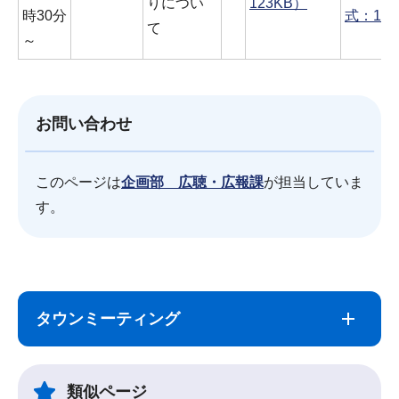
りについ
123KB）
時30分
式：1,6
て
～
お問い合わせ
このページは
企画部 広聴・広報課
が担当していま
す。
サ
本
ブ
文
タウンミーティング
ナ
こ
ビ
こ
ゲ
ま
類似ページ