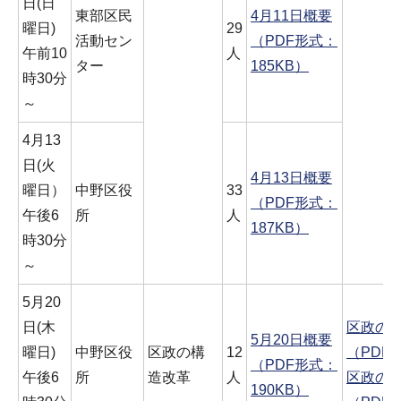
日(日
東部区民
4月11日概要
曜日)
29
活動セン
（PDF形式：
午前10
人
ター
185KB）
時30分
～
4月13
日(火
4月13日概要
曜日）
中野区役
33
（PDF形式：
午後6
所
人
187KB）
時30分
～
5月20
日(木
区政の
5月20日概要
曜日)
中野区役
区政の構
12
（PDF形
（PDF形式：
午後6
所
造改革
人
区政の
190KB）