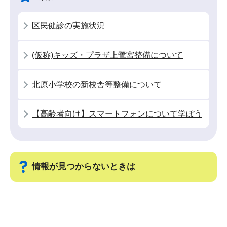
ー
で
シ
区民健診の実施状況
ョ
ン
(仮称)キッズ・プラザ上鷺宮整備について
こ
こ
北原小学校の新校舎等整備について
か
ら
【高齢者向け】スマートフォンについて学ぼう
情報が見つからないときは
サ
ブ