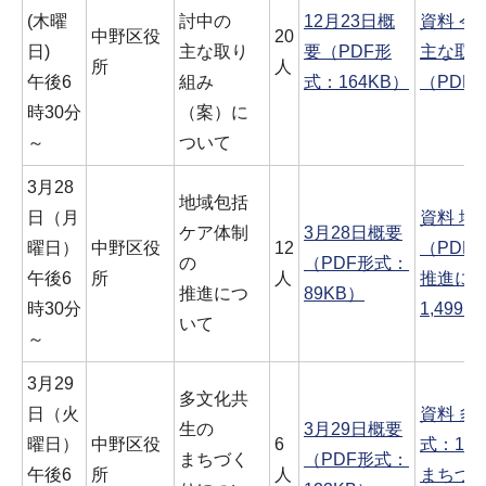
(木曜
討中の
12月23日概
資料 令
中野区役
20
日)
主な取り
要（PDF形
主な取
所
人
午後6
組み
式：164KB）
（PDF
時30分
（案）に
～
ついて
3月28
地域包括
日（月
資料 地
ケア体制
3月28日概要
曜日）
中野区役
12
（PDF形
の
（PDF形式：
午後6
所
人
推進につ
推進につ
89KB）
時30分
1,499K
いて
～
3月29
多文化共
日（火
資料 多
生の
3月29日概要
曜日）
中野区役
6
式：1,6
まちづく
（PDF形式：
午後6
所
人
まちづく