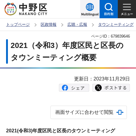
こ
の
ペ
トップページ
区政情報
広聴・広報
タウンミーティング
ー
本
ページID：
679839646
ジ
文
2021（令和3）年度区民と区長の
の
こ
先
タウンミーティング概要
こ
頭
か
で
ら
更新日：2023年11月29日
す
画面サイズに合わせて閲覧
2021(令和3)年度区民と区長のタウンミーティング