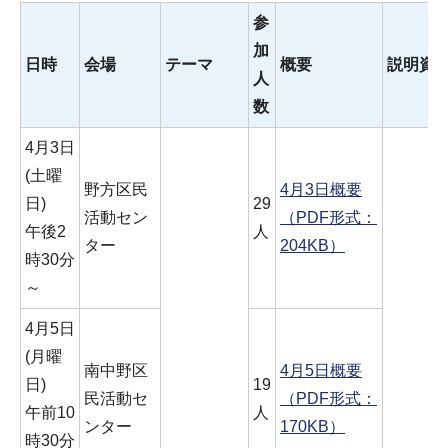
参
加
日時
会場
テーマ
概要
説明資
人
数
4月3日
(土曜
野方区民
4月3日概要
日)
29
活動セン
（PDF形式：
午後2
人
ター
204KB）
時30分
～
4月5日
(月曜
南中野区
4月5日概要
日)
19
民活動セ
（PDF形式：
午前10
人
ンター
170KB）
時30分