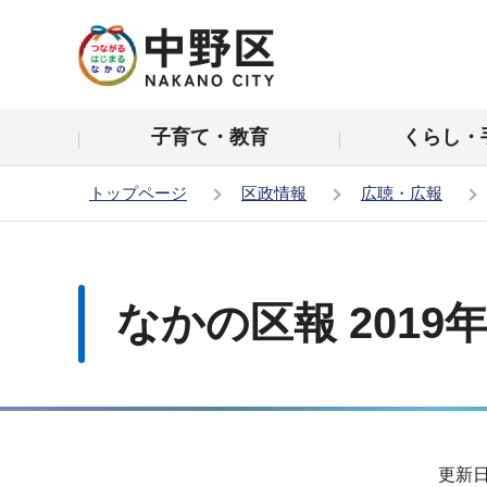
こ
の
ペ
ー
子育て・教育
くらし・
ジ
の
トップページ
区政情報
広聴・広報
先
頭
本
で
文
す
こ
なかの区報 2019
こ
か
ら
サ
更新日