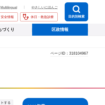
Multilingual
やさしいにほんご
目的別検索
・安全情報
休日・救急診療
ちづくり
区政情報
ページID：
318104967