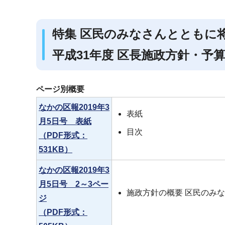
ブ
ナ
特集 区民のみなさんとともに
ビ
ゲ
平成31年度 区長施政方針・予
ー
シ
ページ別概要
ョ
ン
なかの区報2019年3
表紙
こ
月5日号 表紙
目次
こ
（PDF形式：
か
531KB）
ら
なかの区報2019年3
月5日号 2～3ペー
施政方針の概要 区民のみ
ジ
（PDF形式：