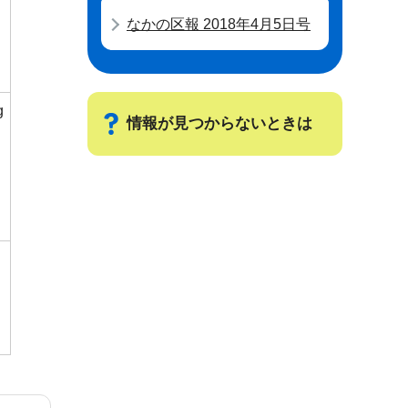
なかの区報 2018年4月5日号
g
情報が見つからないときは
サ
ブ
ナ
ビ
ゲ
ー
シ
ョ
ン