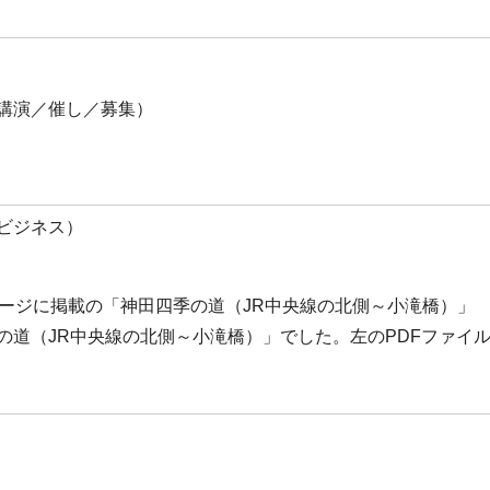
講演／催し／募集）
ビジネス）
ページに掲載の「神田四季の道（JR中央線の北側～小滝橋）」
の道（JR中央線の北側～小滝橋）」でした。左のPDFファイ