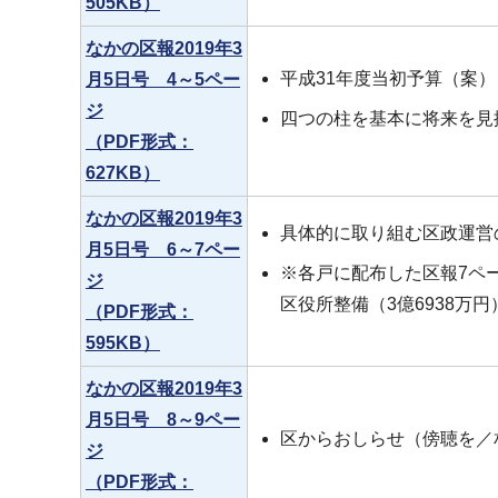
505KB）
なかの区報2019年3
平成31年度当初予算（案）
月5日号 4～5ペー
ジ
四つの柱を基本に将来を見
（PDF形式：
627KB）
なかの区報2019年3
具体的に取り組む区政運営
月5日号 6～7ペー
※各戸に配布した区報7ペー
ジ
区役所整備（3億6938万
（PDF形式：
595KB）
なかの区報2019年3
月5日号 8～9ペー
区からおしらせ（傍聴を／
ジ
（PDF形式：