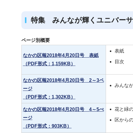
ブ
ナ
特集 みんなが輝くユニバー
ビ
ゲ
ー
ページ別概要
シ
表紙
ョ
なかの区報2018年4月20日号 表紙
目次
ン
（PDF形式：1,159KB）
こ
こ
なかの区報2018年4月20日号 2～3ペ
みんな
か
ージ
ら
（PDF形式：1,302KB）
花と緑の
なかの区報2018年4月20日号 4～5ぺ
ージ
区から
（PDF形式：903KB）