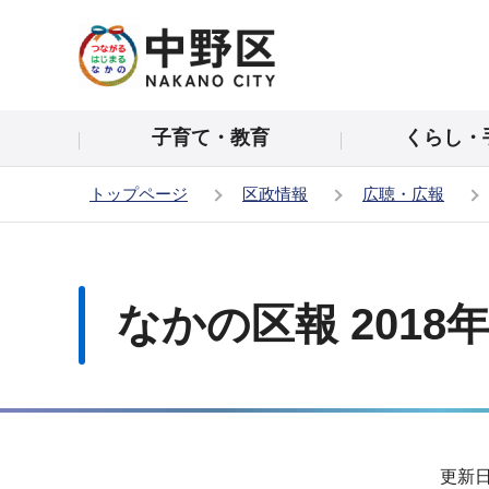
こ
の
ペ
ー
子育て・教育
くらし・
ジ
の
トップページ
区政情報
広聴・広報
先
頭
本
で
文
す
こ
なかの区報 2018
こ
か
ら
サ
更新日