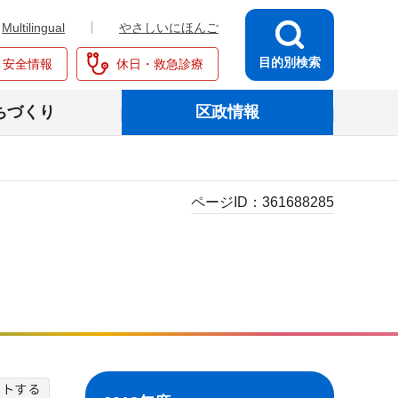
Multilingual
やさしいにほんご
目的別検索
・安全情報
休日・救急診療
ちづくり
区政情報
ページID：
361688285