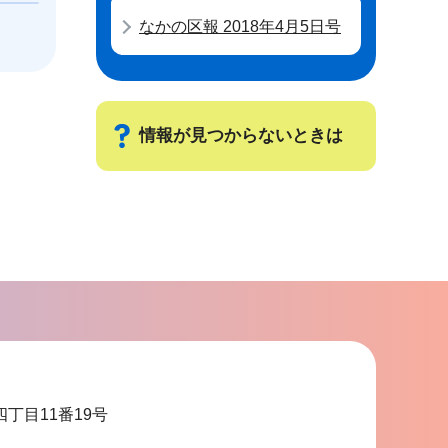
なかの区報 2018年4月5日号
情報が見つからないときは
サ
ブ
ナ
ビ
ゲ
ー
シ
ョ
四丁目11番19号
ン