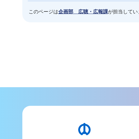
このページは
企画部 広聴・広報課
が担当してい
本
文
こ
こ
ま
で