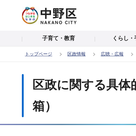
こ
の
ペ
ー
子育て・教育
くらし・
ジ
の
トップページ
区政情報
広聴・広報
先
頭
本
で
文
区政に関する具体
す
こ
こ
か
箱）
ら