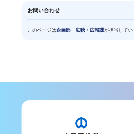
お問い合わせ
このページは
企画部 広聴・広報課
が担当してい
本
文
こ
こ
ま
で