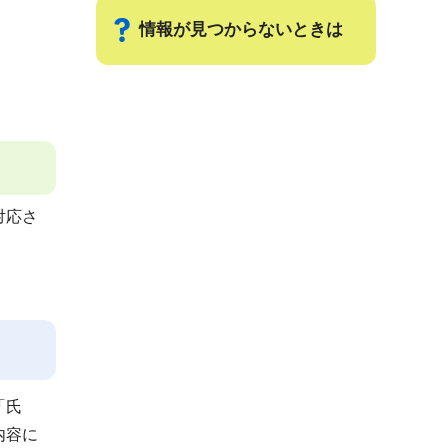
情報が見つからないときは
サ
ブ
ナ
ビ
ゲ
対応さ
ー
シ
ョ
ン
こ
こ
ま
「氏
で
内容に