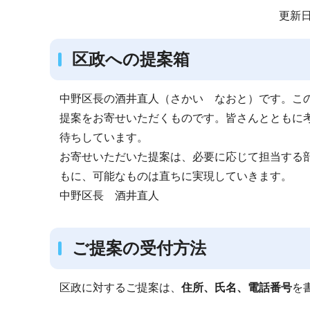
サ
更新日
ブ
ナ
区政への提案箱
ビ
ゲ
中野区長の酒井直人（さかい なおと）です。こ
ー
提案をお寄せいただくものです。皆さんとともに
シ
待ちしています。
ョ
お寄せいただいた提案は、必要に応じて担当する
ン
もに、可能なものは直ちに実現していきます。
こ
中野区長 酒井直人
こ
か
ら
ご提案の受付方法
区政に対するご提案は、
住所、氏名、電話番号
を