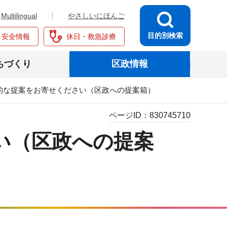
Multilingual
やさしいにほんご
目的別検索
・安全情報
休日・救急診療
ちづくり
区政情報
的な提案をお寄せください（区政への提案箱）
ページID：
830745710
い（区政への提案