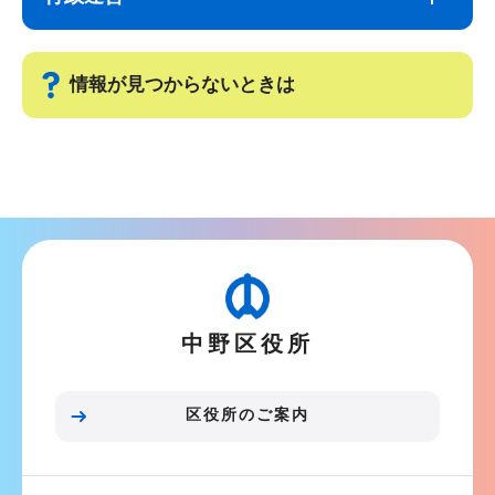
ナ
こ
ビ
こ
ゲ
ま
情報が見つからないときは
ー
で
シ
サ
ョ
ブ
ン
ナ
こ
ビ
こ
ゲ
か
ー
ら
中野区役所
シ
ョ
ン
区役所のご案内
こ
こ