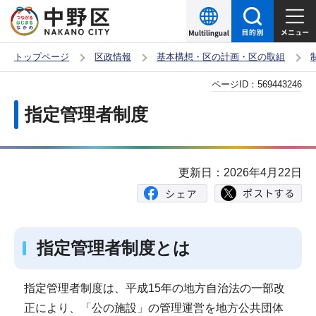
こ
の
ペ
トップページ
区政情報
基本構想・区の計画・区の取組
ー
本
ページID：
569443246
ジ
文
の
指定管理者制度
こ
先
こ
頭
か
で
更新日：2026年4月22日
ら
す
指定管理者制度とは
指定管理者制度は、平成15年の地方自治法の一部改
正により、「公の施設」の管理運営を地方公共団体