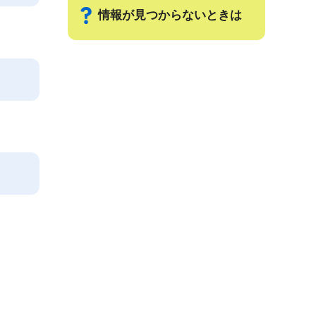
情報が見つからないときは
サ
ブ
ナ
ビ
ゲ
ー
シ
ョ
。
ン
こ
こ
ま
で