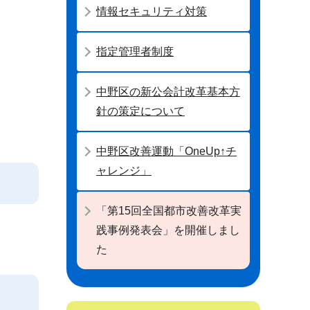
情報セキュリティ対策
指定管理者制度
中野区の新公会計改革基本方
針の策定について
中野区改善運動「OneUp↑チ
ャレンジ」
「第15回全国都市改善改革実
践事例発表会」を開催しまし
た