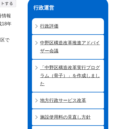
行政運営
善情報
18年
行政評価
野区で
中野区構造改革推進アドバイ
ザー会議
「中野区構造改革実行プログ
ラム（骨子）」を作成しまし
た
地方行政サービス改革
施設使用料の見直し方針