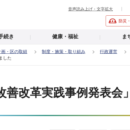
音声読み上げ・文字拡大
防災
手続き
健康・福祉
ま
計画・区の取組
制度・施策・取り組み
行政運営
ました
市改善改革実践事例発表会