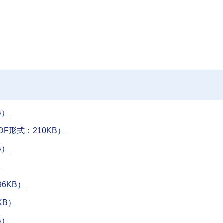
B）
F形式：210KB）
B）
）
6KB）
KB）
B）