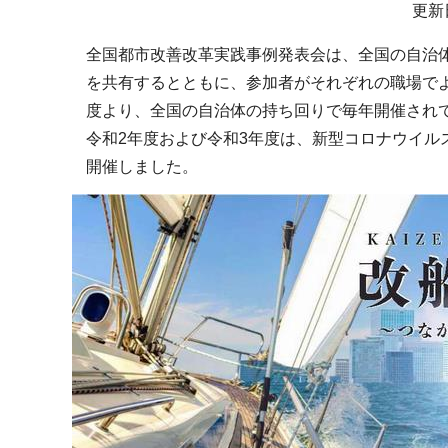
サ
更新
ブ
全国都市改善改革実践事例発表会は、全国の自治
ナ
を共有するとともに、参加者がそれぞれの職場でよ
ビ
度より、全国の自治体の持ち回りで毎年開催され
ゲ
令和2年度および令和3年度は、新型コロナウイル
ー
開催しました。
シ
ョ
ン
こ
こ
か
ら