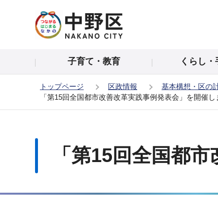
こ
の
ペ
ー
子育て・教育
くらし・
ジ
の
トップページ
区政情報
基本構想・区の
先
「第15回全国都市改善改革実践事例発表会」を開催し
頭
で
本
す
文
こ
「第15回全国都
こ
か
ら