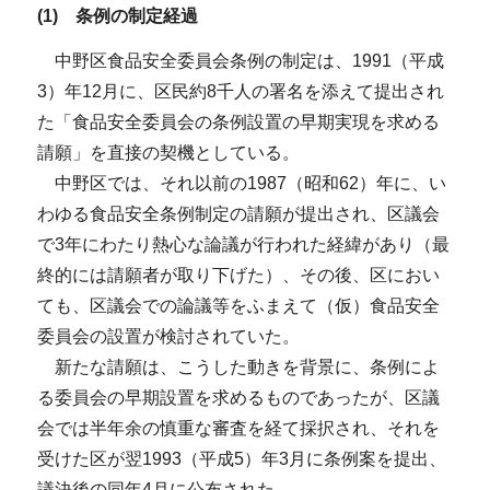
(1) 条例の制定経過
中野区食品安全委員会条例の制定は、1991（平成
3）年12月に、区民約8千人の署名を添えて提出され
た「食品安全委員会の条例設置の早期実現を求める
請願」を直接の契機としている。
中野区では、それ以前の1987（昭和62）年に、い
わゆる食品安全条例制定の請願が提出され、区議会
で3年にわたり熱心な論議が行われた経緯があり（最
終的には請願者が取り下げた）、その後、区におい
ても、区議会での論議等をふまえて（仮）食品安全
委員会の設置が検討されていた。
新たな請願は、こうした動きを背景に、条例によ
る委員会の早期設置を求めるものであったが、区議
会では半年余の慎重な審査を経て採択され、それを
受けた区が翌1993（平成5）年3月に条例案を提出、
議決後の同年4月に公布された。