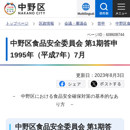
こ
の
ペ
トップページ
区政情報
会議・審議会
答申
中野区
ー
本
ページID：
608608744
ジ
文
中野区食品安全委員会 第1期答申
の
こ
先
1995年（平成7年）7月
こ
頭
か
で
ら
更新日：2023年8月3日
す
－ 中野区における食品安全確保対策の基本的なあ
り方 －
中野区食品安全委員会 第1期答