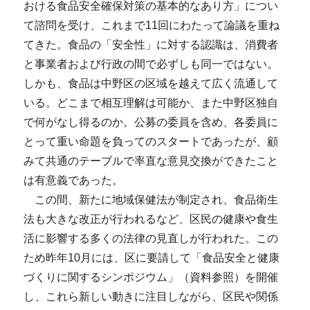
おける食品安全確保対策の基本的なあり方」につい
て諮問を受け、これまで11回にわたって論議を重ね
てきた。食品の「安全性」に対する認識は、消費者
と事業者および行政の間で必ずしも同一ではない。
しかも、食品は中野区の区域を越えて広く流通して
いる。どこまで相互理解は可能か、また中野区独自
で何がなし得るのか。公募の委員を含め、各委員に
とって重い命題を負ってのスタートであったが、顧
みて共通のテーブルで率直な意見交換ができたこと
は有意義であった。
この間、新たに地域保健法が制定され、食品衛生
法も大きな改正が行われるなど、区民の健康や食生
活に影響する多くの法律の見直しが行われた。この
ため昨年10月には、区に要請して「食品安全と健康
づくりに関するシンポジウム」（資料参照）を開催
し、これら新しい動きに注目しながら、区民や関係