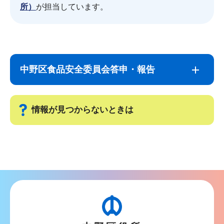
所）
が担当しています。
サ
本
ブ
文
中野区食品安全委員会答申・報告
ナ
こ
ビ
こ
ゲ
ま
情報が見つからないときは
ー
で
シ
サ
ョ
ブ
ン
ナ
こ
ビ
こ
ゲ
か
ー
ら