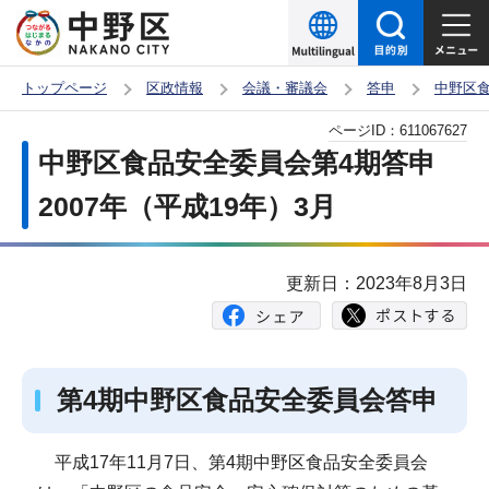
こ
の
ペ
トップページ
区政情報
会議・審議会
答申
中野区
ー
本
ページID：
611067627
ジ
文
中野区食品安全委員会第4期答申
の
こ
先
2007年（平成19年）3月
こ
頭
か
で
ら
更新日：2023年8月3日
す
第4期中野区食品安全委員会答申
平成17年11月7日、第4期中野区食品安全委員会