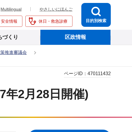
Multilingual
やさしいにほんご
目的別検索
・安全情報
休日・救急診療
ちづくり
区政情報
施策推進審議会
ページID：
470111432
年2月28日開催)