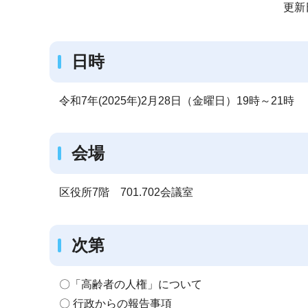
サ
更新
ブ
ナ
日時
ビ
ゲ
ー
令和7年(2025年)2月28日（金曜日）19時～21時
シ
ョ
会場
ン
こ
区役所7階 701.702会議室
こ
か
ら
次第
〇「高齢者の人権」について
〇 行政からの報告事項