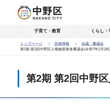
こ
の
ペ
ー
子育て・教育
くらし・
ジ
の
トップページ
区政情報
会議・審議会
先
第2期 第2回中野区人権施策推進審議会(令和7年2月28
頭
で
本
す
文
こ
第2期 第2回中野区
こ
か
ら