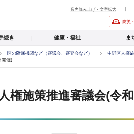
音声読み上げ・文字拡大
防災
手続き
健康・福祉
ま
区の附属機関など（審議会、審査会など）
中野区人権
日開催)
人権施策推進審議会(令和7