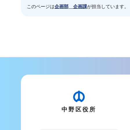
このページは
企画部 企画課
が担当しています。
本
文
こ
こ
ま
で
中野区役所