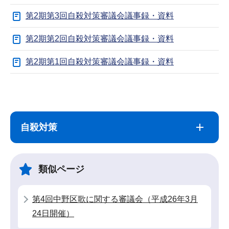
第2期第3回自殺対策審議会議事録・資料
第2期第2回自殺対策審議会議事録・資料
第2期第1回自殺対策審議会議事録・資料
サ
本
ブ
文
ナ
こ
自殺対策
ビ
こ
ゲ
ま
ー
で
類似ページ
シ
ョ
第4回中野区歌に関する審議会（平成26年3月
ン
24日開催）
こ