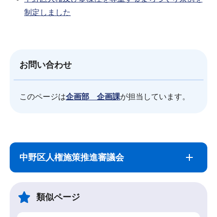
制定しました
お問い合わせ
このページは
企画部 企画課
が担当しています。
サ
本
ブ
文
中野区人権施策推進審議会
ナ
こ
ビ
こ
ゲ
ま
類似ページ
ー
で