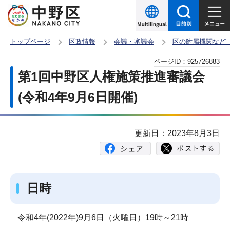
こ
の
ペ
トップページ
区政情報
会議・審議会
区の附属機関など
ー
本
ページID：
925726883
ジ
文
第1回中野区人権施策推進審議会
の
こ
先
(令和4年9月6日開催)
こ
頭
か
で
ら
更新日：2023年8月3日
す
日時
令和4年(2022年)9月6日（火曜日）19時～21時