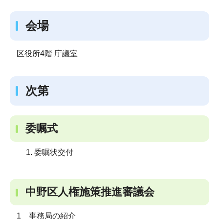
会場
区役所4階 庁議室
次第
委嘱式
委嘱状交付
中野区人権施策推進審議会
1 事務局の紹介