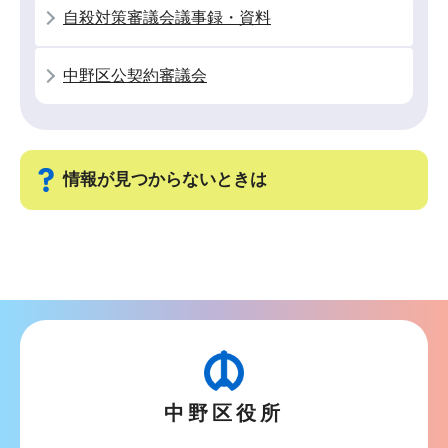
シ
自殺対策審議会議事録・資料
ョ
ン
中野区公契約審議会
こ
こ
か
ら
情報が見つからないときは
サ
ブ
ナ
ビ
ゲ
ー
中野区役所
シ
ョ