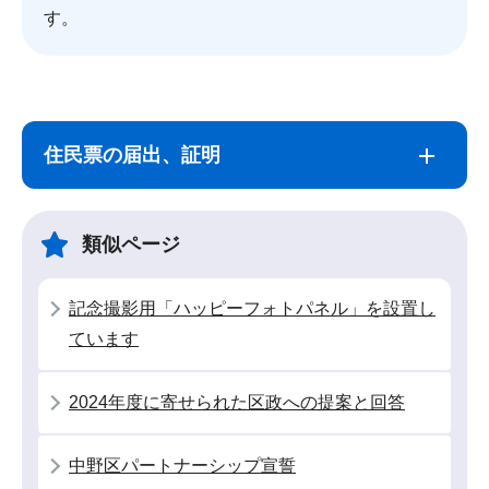
す。
サ
本
ブ
文
住民票の届出、証明
ナ
こ
ビ
こ
ゲ
ま
類似ページ
ー
で
シ
記念撮影用「ハッピーフォトパネル」を設置し
ョ
ています
ン
こ
2024年度に寄せられた区政への提案と回答
こ
か
中野区パートナーシップ宣誓
ら