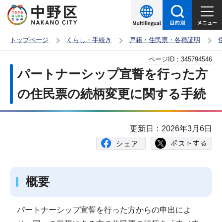
こ
の
ペ
トップページ
くらし・手続き
戸籍・住民票・各種証明
ー
本
ページID：
345794546
ジ
文
パートナーシップ宣誓を行った方
の
こ
先
の住民票の続柄変更に関する手続
こ
頭
か
で
ら
更新日：2026年3月6日
す
概要
パートナーシップ宣誓を行った方からの申出によ