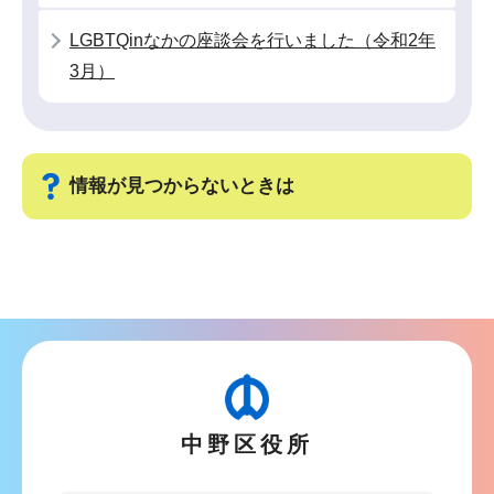
LGBTQinなかの座談会を行いました（令和2年
3月）
情報が見つからないときは
サ
ブ
ナ
ビ
ゲ
ー
中野区役所
シ
ョ