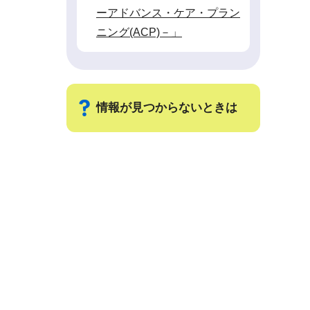
ーアドバンス・ケア・プラン
ニング(ACP)－」
情報が見つからないときは
サ
ブ
ナ
ビ
ゲ
ー
シ
ョ