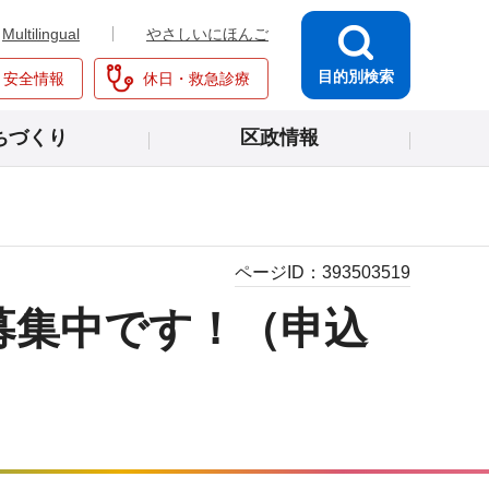
Multilingual
やさしいにほんご
目的別検索
・安全情報
休日・救急診療
ちづくり
区政情報
ページID：
393503519
募集中です！（申込