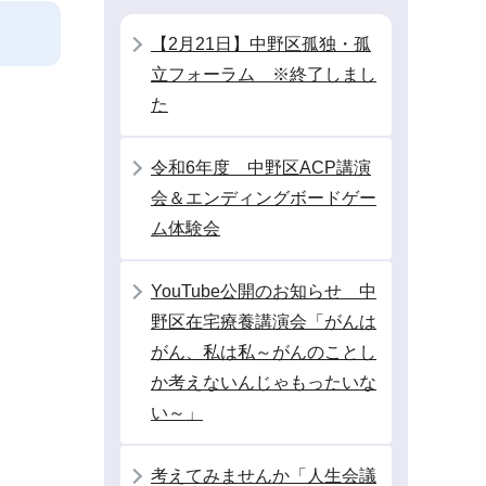
【2月21日】中野区孤独・孤
立フォーラム ※終了しまし
た
令和6年度 中野区ACP講演
会＆エンディングボードゲー
ム体験会
YouTube公開のお知らせ 中
野区在宅療養講演会「がんは
がん、私は私～がんのことし
か考えないんじゃもったいな
い～」
考えてみませんか「人生会議