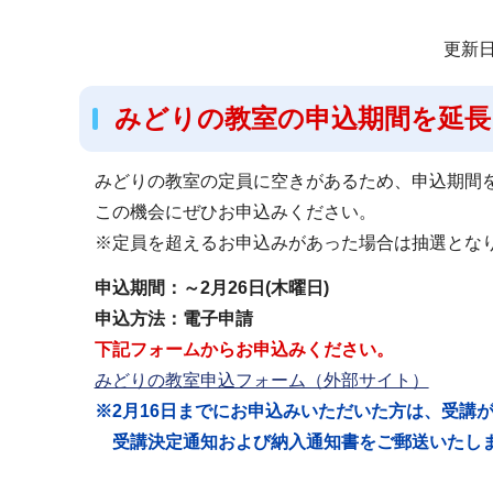
サ
更新日
ブ
ナ
みどりの教室の申込期間を延長
ビ
ゲ
みどりの教室の定員に空きがあるため、申込期間
ー
この機会にぜひお申込みください。
シ
※定員を超えるお申込みがあった場合は抽選とな
ョ
申込期間：～2月26日(木曜日)
ン
申込方法：電子申請
こ
下記フォームからお申込みください。
こ
みどりの教室申込フォーム（外部サイト）
か
※2月16日までにお申込みいただいた方は、受講
ら
受講決定通知および納入通知書をご郵送いたし