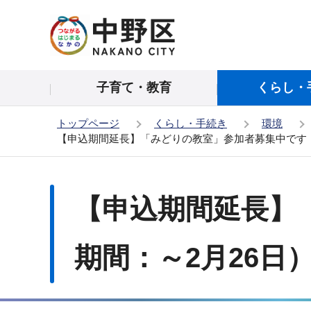
こ
の
ペ
ー
子育て・教育
くらし・
ジ
の
トップページ
くらし・手続き
環境
先
【申込期間延長】「みどりの教室」参加者募集中です！
頭
で
本
す
文
【申込期間延長】
こ
こ
か
期間：～2月26日
ら