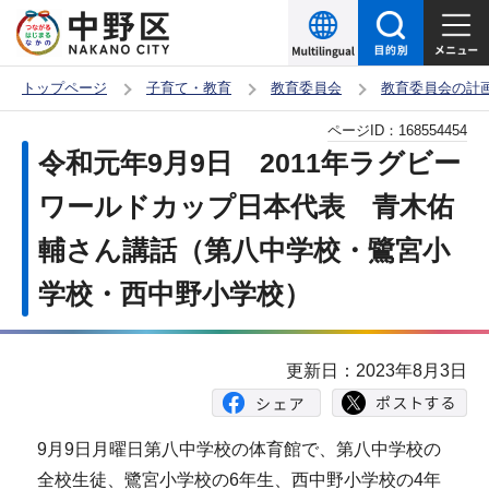
こ
の
ペ
トップページ
子育て・教育
教育委員会
教育委員会の計
ー
本
ページID：
168554454
ジ
文
令和元年9月9日 2011年ラグビー
の
こ
先
ワールドカップ日本代表 青木佑
こ
頭
輔さん講話（第八中学校・鷺宮小
か
で
ら
学校・西中野小学校）
す
更新日：2023年8月3日
9月9日月曜日第八中学校の体育館で、第八中学校の
全校生徒、鷺宮小学校の6年生、西中野小学校の4年