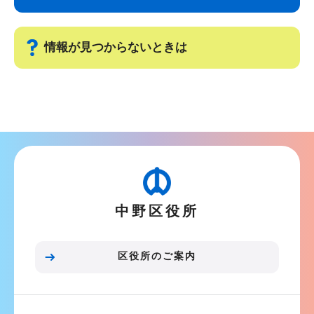
ナ
こ
ビ
こ
ゲ
ま
情報が見つからないときは
ー
で
シ
サ
ョ
ブ
ン
ナ
こ
ビ
こ
ゲ
か
ー
ら
中野区役所
シ
ョ
ン
区役所のご案内
こ
こ
ま