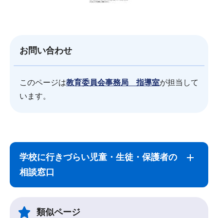
お問い合わせ
このページは
教育委員会事務局 指導室
が担当して
います。
サ
本
ブ
文
学校に行きづらい児童・生徒・保護者の
ナ
こ
相談窓口
ビ
こ
ゲ
ま
ー
で
類似ページ