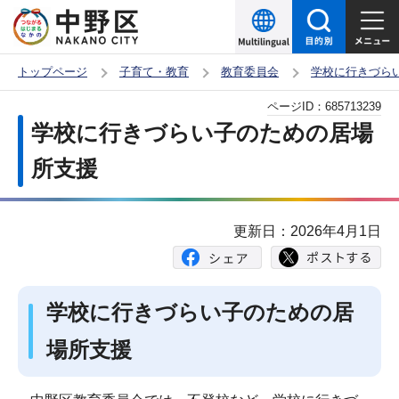
こ
の
ペ
トップページ
子育て・教育
教育委員会
学校に行きづら
ー
本
ページID：
685713239
ジ
文
学校に行きづらい子のための居場
の
こ
先
所支援
こ
頭
か
で
ら
更新日：2026年4月1日
す
学校に行きづらい子のための居
場所支援