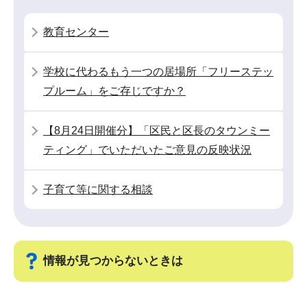
シ
ョ
教育センター
ン
こ
学校に代わるもう一つの居場所「フリーステッ
こ
プルーム」をご存じですか？
か
ら
【8月24日開催分】「区民と区長のタウンミー
ティング」でいただいたご意見の反映状況
子育て等に関する相談
情報が見つからないときは
サ