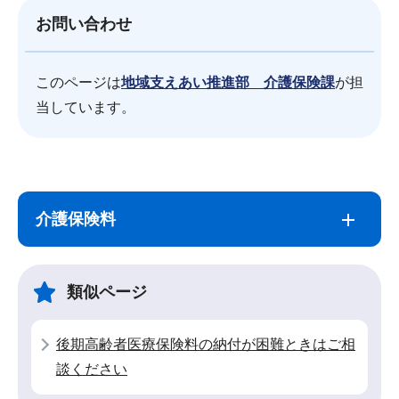
お問い合わせ
このページは
地域支えあい推進部 介護保険課
が担
当しています。
サ
本
ブ
文
介護保険料
ナ
こ
ビ
こ
ゲ
ま
類似ページ
ー
で
シ
後期高齢者医療保険料の納付が困難ときはご相
ョ
談ください
ン