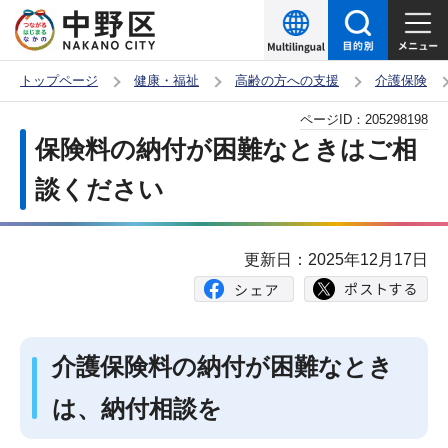
こ
の
ペ
トップページ
健康・福祉
高齢の方への支援
介護保険
ー
本
ページID：
205298198
ジ
文
保険料の納付が困難なときはご相
の
こ
先
談ください
こ
頭
か
で
ら
更新日：2025年12月17日
す
介護保険料の納付が困難なとき
は、納付相談を