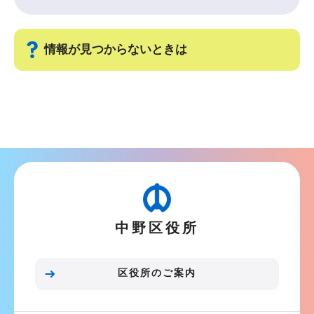
こ
こ
か
情報が見つからないときは
ら
サ
ブ
ナ
ビ
ゲ
ー
シ
中野区役所
ョ
ン
こ
区役所のご案内
こ
ま