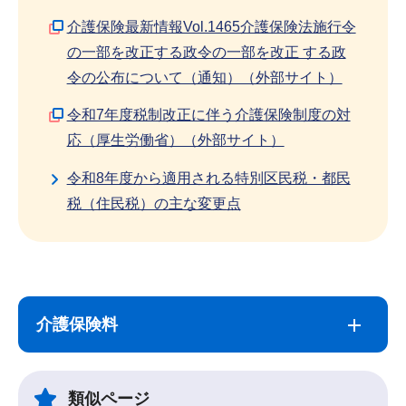
介護保険最新情報Vol.1465介護保険法施行令
の一部を改正する政令の一部を改正 する政
令の公布について（通知）（外部サイト）
令和7年度税制改正に伴う介護保険制度の対
応（厚生労働省）（外部サイト）
令和8年度から適用される特別区民税・都民
税（住民税）の主な変更点
サ
本
ブ
文
介護保険料
ナ
こ
ビ
こ
ゲ
ま
類似ページ