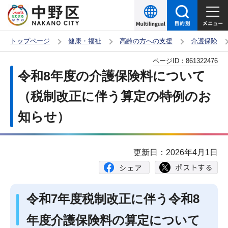
こ
の
ペ
トップページ
健康・福祉
高齢の方への支援
介護保険
ー
本
ページID：
861322476
ジ
文
令和8年度の介護保険料について
の
こ
先
（税制改正に伴う算定の特例のお
こ
頭
知らせ）
か
で
ら
す
更新日：2026年4月1日
令和7年度税制改正に伴う令和8
年度介護保険料の算定について