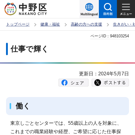
こ
の
ペ
トップページ
健康・福祉
高齢の方への支援
生きがい・
ー
本
ページID：
948103254
ジ
文
の
仕事で輝く
こ
先
こ
頭
か
で
更新日：2024年5月7日
ら
す
働く
東京しごとセンターでは、55歳以上の人を対象に、
これまでの職業経験や経歴、ご希望に応じた仕事探