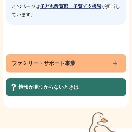
このページは
子ども教育部 子育て支援課
が担当し
ています。
本
サ
文
ブ
こ
ナ
ファミリー・サポート事業
こ
ビ
ま
ゲ
で
情報が見つからないときは
ー
シ
ョ
サ
ン
ブ
こ
ナ
こ
ビ