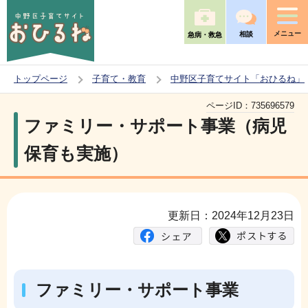
こ
の
メニュー
相談
急病・救急
ペ
ー
トップページ
子育て・教育
中野区子育てサイト「おひるね」
ジ
本
の
ページID：
735696579
文
ファミリー・サポート事業（病児
先
こ
頭
保育も実施）
こ
で
か
す
ら
更新日：2024年12月23日
ファミリー・サポート事業