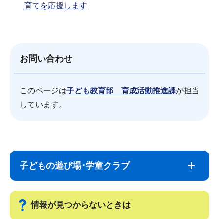
育てを応援します
お問い合わせ
このページは
子ども教育部 育成活動推進課
が担当
しています。
サ
本
ブ
文
子どもの遊び場･学童クラブ
ナ
こ
ビ
こ
ゲ
ま
情報が見つからないときは
ー
で