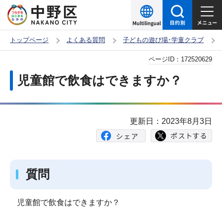
こ
の
ペ
トップページ
よくある質問
子どもの遊び場･学童クラブ
ー
本
ページID：
172520629
ジ
文
の
児童館で飲食はできますか？
こ
先
こ
頭
か
で
更新日：2023年8月3日
ら
す
質問
児童館で飲食はできますか？