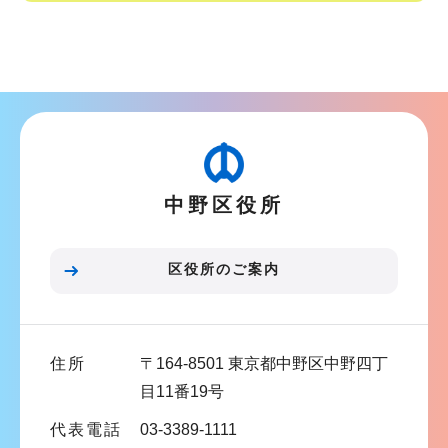
シ
サ
ョ
ブ
ン
ナ
こ
ビ
こ
ゲ
か
ー
ら
中野区役所
シ
ョ
ン
区役所のご案内
こ
こ
ま
住所
〒164-8501 東京都中野区中野四丁
で
目11番19号
代表電話
03-3389-1111