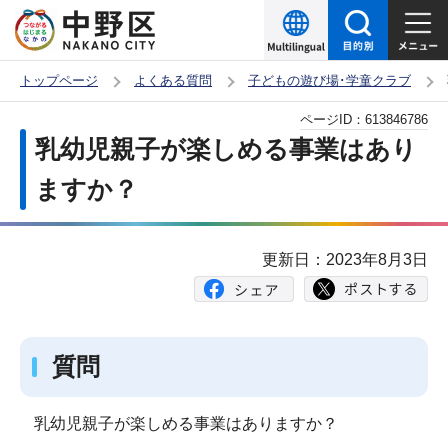
こ
の
ペ
トップページ
よくある質問
子どもの遊び場･学童クラブ
ー
本
ページID：
613846786
ジ
文
乳幼児親子が楽しめる事業はあり
の
こ
先
ますか？
こ
頭
か
で
ら
更新日：2023年8月3日
す
質問
乳幼児親子が楽しめる事業はありますか？