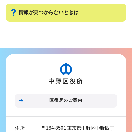
ビ
こ
ゲ
ま
情報が見つからないときは
ー
で
シ
サ
ョ
ブ
ン
ナ
こ
ビ
こ
ゲ
か
ー
ら
中野区役所
シ
ョ
ン
区役所のご案内
こ
こ
ま
住所
〒164-8501 東京都中野区中野四丁
で