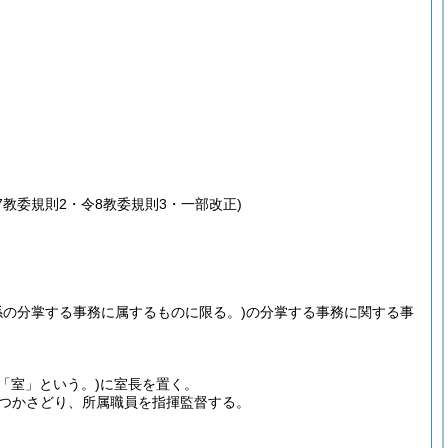
7教委規則2・令8教委規則3・一部改正)
係の分掌する事務に属するものに限る。)
の分掌する事務に関する事
「室」という。)
に室長を置く。
つかさどり、所属職員を指揮監督する。