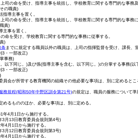
、上司の命を受け、指導主事を統括し、学校教育に関する専門的な事務
その職責)
括指導主事を置く。
、上司の命を受け、指導主事を統括し、学校教育に関する専門的な事務
職責)
導主事を置く。
司の命を受け、学校教育に関する専門的な事務に従事する。
責)
前条
までに規定する職員以外の職員は、上司の指揮監督を受け、課長、
則3・一部改正)
掌事務)
む。以下同じ。)
及び係
(指導主事を含む。以下同じ。)
の分掌する事務
(以
則3・一部改正)
)
委員会が所管する教育機関の組織その他必要な事項は、別に定めるとこ
服務規程
(昭和50年中野区訓令第21号)
の規定は、職員の服務について準
定めるもののほか、必要な事項は、別に定める。
1年4月1日から施行する。
年3月13日
教育委員会規則第4号)
2年4月1日から施行する。
年3月12日
教育委員会規則第3号)
3年4月1日から施行する。