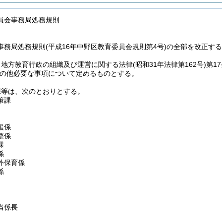
員会事務局処務規則
事務局処務規則(平成16年中野区教育委員会規則第4号)の全部を改正す
、地方教育行政の組織及び運営に関する法律
(昭和31年法律第162号)
第1
の他必要な事項について定めるものとする。
課等は、次のとおりとする。
策課
援係
整係
課
係
外保育係
係
当係長