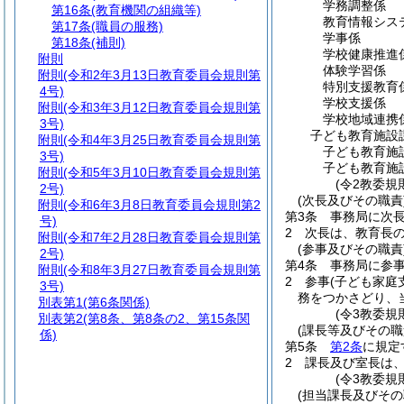
学務調整係
第16条
(教育機関の組織等)
教育情報シス
第17条
(職員の服務)
学事係
第18条
(補則)
学校健康推進
附則
体験学習係
附則
(令和2年3月13日教育委員会規則第
特別支援教育
4号)
学校支援係
附則
(令和3年3月12日教育委員会規則第
学校地域連携
3号)
子ども教育施設
附則
(令和4年3月25日教育委員会規則第
子ども教育施
3号)
子ども教育施
附則
(令和5年3月10日教育委員会規則第
(令2教委規
2号)
(次長及びその職責
附則
(令和6年3月8日教育委員会規則第2
第3条
事務局に次
号)
2
次長は、教育長
附則
(令和7年2月28日教育委員会規則第
(参事及びその職責
2号)
第4条
事務局に参
附則
(令和8年3月27日教育委員会規則第
2
参事
(子ども家庭
3号)
務をつかさどり、
別表第1
(第6条関係)
(令3教委規
別表第2
(第8条、第8条の2、第15条関
(課長等及びその職
係)
第5条
第2条
に規定
2
課長及び室長は
(令3教委規
(担当課長及びその