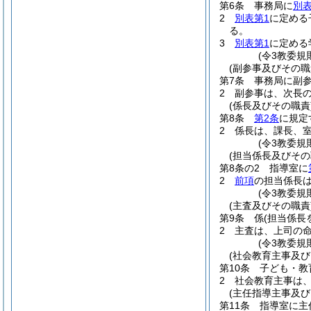
第6条
事務局に
別表
2
別表第1
に定める
る。
3
別表第1
に定める
(令3教委規
(副参事及びその職
第7条
事務局に副
2
副参事は、次長
(係長及びその職責
第8条
第2条
に規定
2
係長は、課長、
(令3教委規
(担当係長及びその
第8条の2
指導室に
2
前項
の担当係長
(令3教委規
(主査及びその職責
第9条
係
(担当係長
2
主査は、上司の
(令3教委規
(社会教育主事及び
第10条
子ども・教
2
社会教育主事は
(主任指導主事及び
第11条
指導室に主