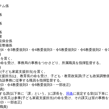
テム係
係
係
係
課
設保全係
設整備係
則4・令3教委規則3・令4教委規則3・令5教委規則2・令6教委規則2・令
)
長を置く。
の命を受け、事務局の事務をつかさどり、所属職員を指揮監督する。
)
事
(子ども家庭支援担当)
を置く。
支援担当)
は、教育長の命を受け、子ども・教育政策課
(子ども政策調整
当該事務に従事する職員を指揮監督する。
則3・令4教委規則3・令8教委規則3・一部改正)
責)
する課
(以下単に「課」という。)
に課長を、
同条
に規定する室
(以下単に
、次長又は参事
(子ども家庭支援担当)
の命を受け、その課又は室の事務を
則3・一部改正)
職責)