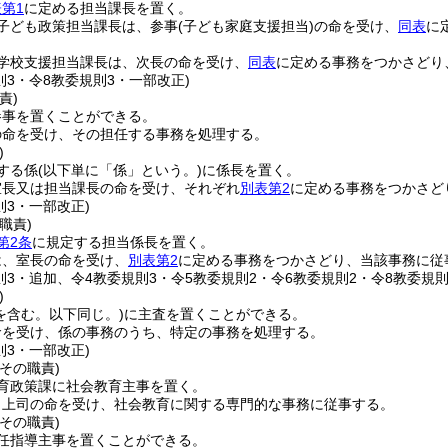
第1
に定める担当課長を置く。
子ども政策担当課長は、参事
(子ども家庭支援担当)
の命を受け、
同表
に
学校支援担当課長は、次長の命を受け、
同表
に定める事務をつかさどり
則3・令8教委規則3・一部改正)
責)
参事を置くことができる。
の命を受け、その担任する事務を処理する。
)
する係
(以下単に「係」という。)
に係長を置く。
室長又は担当課長の命を受け、それぞれ
別表第2
に定める事務をつかさど
則3・一部改正)
職責)
第2条
に規定する担当係長を置く。
は、室長の命を受け、
別表第2
に定める事務をつかさどり、当該事務に従
則3・追加、令4教委規則3・令5教委規則2・令6教委規則2・令8教委規則
)
を含む。以下同じ。)
に主査を置くことができる。
命を受け、係の事務のうち、特定の事務を処理する。
則3・一部改正)
その職責)
育政策課に社会教育主事を置く。
、上司の命を受け、社会教育に関する専門的な事務に従事する。
その職責)
任指導主事を置くことができる。