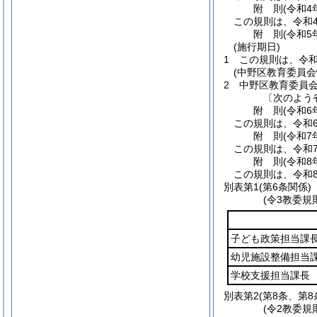
附
則
(令和4
この規則は、令和
附
則
(令和5
(施行期日)
1
この規則は、令和
(中野区教育委員
2
中野区教育委員
〔次のよう
附
則
(令和6
この規則は、令和
附
則
(令和7
この規則は、令和
附
則
(令和8
この規則は、令和
別表第1
(第6条関係)
(令3教委規
子ども政策担当課
幼児施設整備担当
学校支援担当課長
別表第2
(第8条、第8
(令2教委