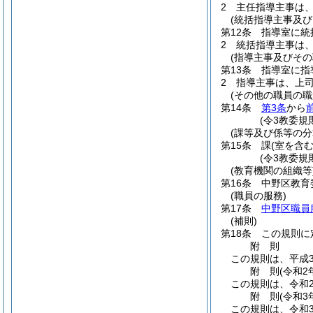
2
主任指導主事は
(統括指導主事及び
第12条
指導室に統
2
統括指導主事は
(指導主事及びその
第13条
指導室に指
2
指導主事は、上
(その他の職員の職
第14条
第3条
から
(令3教委規
(課等及び係等の分
第15条
課
(室を含
(令3教委規
(教育機関の組織等
第16条
中野区教育
(職員の服務)
第17条
中野区職員
(補則)
第18条
この規則に
附
則
この規則は、平成3
附
則
(令和2
この規則は、令和
附
則
(令和3
この規則は、令和