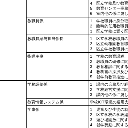
4 区立学校及び教
5 教育センター事
6 室内他の係に属
教職員係
1 学校職員の身分
2 臨時的任用教職
3 区立学校に置く
教職員給与担当係長
1 区立学校教職員
2 区立幼稚園教育
3 区立学校教職員
指導主事
1 学校の教育課程
2 教職員の研修に
3 教育相談に関す
4 教科書の採択及
5 就学前教育推進
学務調整係
1 課内の庶務及び
2 学校経営支援に
3 課内他の係に属
教育情報システム係
学校ICT環境の運用
学事係
1 児童及び生徒の
2 区立学校の学級
3 遊び場開放に関
4 就学奨励に関す