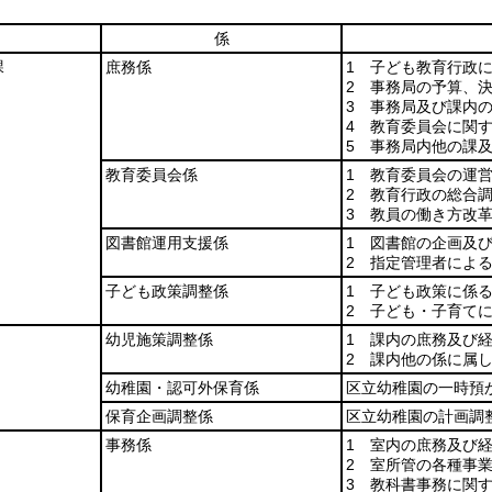
係
課
庶務係
1 子ども教育行政
2 事務局の予算、
3 事務局及び課内
4 教育委員会に関
5 事務局内他の課
教育委員会係
1 教育委員会の運
2 教育行政の総合
3 教員の働き方改
図書館運用支援係
1 図書館の企画及
2 指定管理者によ
子ども政策調整係
1 子ども政策に係
2 子ども・子育て
幼児施策調整係
1 課内の庶務及び
2 課内他の係に属
幼稚園・認可外保育係
区立幼稚園の一時預
保育企画調整係
区立幼稚園の計画調
事務係
1 室内の庶務及び
2 室所管の各種事
3 教科書事務に関