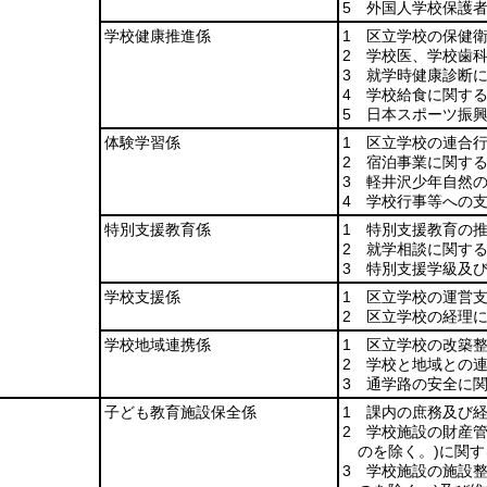
5 外国人学校保護
学校健康推進係
1 区立学校の保健
2 学校医、学校歯
3 就学時健康診断
4 学校給食に関す
5 日本スポーツ振
体験学習係
1 区立学校の連合
2 宿泊事業に関す
3 軽井沢少年自然
4 学校行事等への
特別支援教育係
1 特別支援教育の
2 就学相談に関す
3 特別支援学級及
学校支援係
1 区立学校の運営
2 区立学校の経理
学校地域連携係
1 区立学校の改築
2 学校と地域との
3 通学路の安全に
子ども教育施設保全係
1 課内の庶務及び
2 学校施設の財産
のを除く。)
に関す
3 学校施設の施設