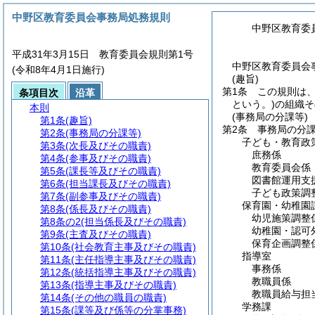
中野区教育委員会事務局処務規則
中野区教育委
平成31年3月15日 教育委員会規則第1号
中野区教育委員会
(令和8年4月1日施行)
(趣旨)
第1条
この規則は
条項目次
沿革
という。)
の組織そ
本則
(事務局の分課等)
第1条
(趣旨)
第2条
事務局の分
第2条
(事務局の分課等)
子ども・教育政
第3条
(次長及びその職責)
庶務係
第4条
(参事及びその職責)
教育委員会係
第5条
(課長等及びその職責)
図書館運用支
第6条
(担当課長及びその職責)
子ども政策調
第7条
(副参事及びその職責)
保育園・幼稚園
第8条
(係長及びその職責)
幼児施策調整
第8条の2
(担当係長及びその職責)
幼稚園・認可
第9条
(主査及びその職責)
保育企画調整
第10条
(社会教育主事及びその職責)
指導室
第11条
(主任指導主事及びその職責)
事務係
第12条
(統括指導主事及びその職責)
教職員係
第13条
(指導主事及びその職責)
教職員給与担
第14条
(その他の職員の職責)
学務課
第15条
(課等及び係等の分掌事務)