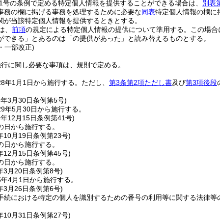
11号の条例で定める特定個人情報を提供することができる場合は、
別表
事務の欄に掲げる事務を処理するために必要な
同表
特定個人情報の欄に
関が当該特定個人情報を提供するときとする。
は、
前項
の規定による特定個人情報の提供について準用する。
この場合
ができる」とあるのは「の提供があった」と読み替えるものとする。
3・一部改正)
施行に関し必要な事項は、規則で定める。
8年1月1日から施行する。
ただし、
第3条第2項ただし書
及び
第3項後段
9年3月30日
条例第5号)
9年5月30日から施行する。
9年12月15日
条例第41号)
の日から施行する。
年10月19日
条例第23号)
の日から施行する。
年12月15日
条例第45号)
の日から施行する。
年3月20日
条例第8号)
5年4月1日から施行する。
年3月26日
条例第6号)
手続における特定の個人を識別するための番号の利用等に関する法律等
年10月31日
条例第27号)