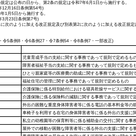
の規定は公布の日から、第2条の規定は令和7年6月1日から施行する。
年12月16日
条例第54号)
8年1月5日から施行する。
年3月23日
条例第7号)
1に次のように加える改正規定及び別表第2に次のように加える改正規定は
5・令5条例8・令6条例27・令7条例54・令8条例7・一部改正)
児童育成手当の支給に関する事務であって規則で定めるも
障害者福祉手当の支給に関する事務であって規則で定める
ひとり親家庭等の医療費の助成に関する事務であって規則
福祉住宅の管理に関する事務であって規則で定めるもの
介護保険に係る特別給付における寝具乾燥サービスに関す
介護保険に係る保険料の減額に関する事務であって規則で
外出の困難な重度身体障害者等に係る電話の基本料金等の
車椅子を利用する在宅の身体障害者等に係る外出の支援に
私立の幼稚園等の保育料等に係る補助金の交付に関する事
屋外での移動が困難な障害者等に係る外出の支援に関する