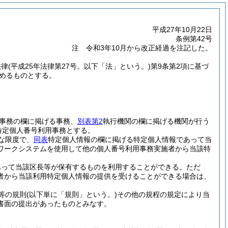
平成27年10月22日
条例第42号
注 令和3年10月から改正経過を注記した。
法律
(平成25年法律第27号。以下「法」という。)
第9条第2項に基づ
定めるものとする。
事務の欄に掲げる事務、
別表第2
執行機関の欄に掲げる機関が行う
特定個人番号利用事務とする。
な限度で、
同表
特定個人情報の欄に掲げる特定個人情報であって当
ワークシステムを使用して他の個人番号利用事務実施者から当該特
あって当該区長等が保有するものを利用することができる。
ただ
者から当該利用特定個人情報の提供を受けることができる場合は、
等の規則
(以下単に「規則」という。)
その他の規程の規定により当
書面の提出があったものとみなす。