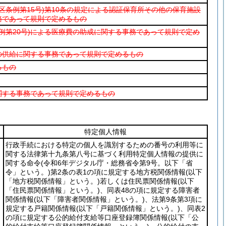
区条例第15号)
第10条の規定による認証保育所その他の保育施設
務であって規則で定めるもの
例第20号)
による医療費の助成に関する事務であって規則で定め
の供給に関する事務であって規則で定めるもの
るもの
関する事務であって規則で定めるもの
特定個人情報
行政手続における特定の個人を識別するための番号の利用等に
関する法律第十九条第八号に基づく利用特定個人情報の提供に
関する命令
(令和6年デジタル庁・総務省令第9号。以下「省
令」という。)
第2条の表1の項に規定する地方税関係情報
(以下
「地方税関係情報」という。)
若しくは住民票関係情報
(以下
「住民票関係情報」という。)
、同表48の項に規定する障害者
関係情報
(以下「障害者関係情報」という。)
、法第9条第3項に
規定する戸籍関係情報
(以下「戸籍関係情報」という。)
、同表2
の項に規定する公的給付支給等口座登録簿関係情報
(以下「公