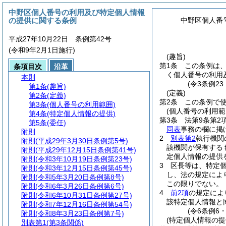
中野区個人番号の利用及び特定個人情報
の提供に関する条例
中野区個人番
平成27年10月22日 条例第42号
(令和9年2月1日施行)
(趣旨)
第1条
この条例は
条項目次
沿革
く個人番号の利用
本則
(令3条例2
第1条
(趣旨)
(定義)
第2条
(定義)
第2条
この条例で
第3条
(個人番号の利用範囲)
(個人番号の利用範
第4条
(特定個人情報の提供)
第3条
法第9条第2
第5条
(委任)
同表
事務の欄に掲
附則
2
別表第2
執行機関
附則
(平成29年3月30日条例第5号)
該機関が保有する
附則
(平成29年12月15日条例第41号)
定個人情報の提供
附則
(令和3年10月19日条例第23号)
3
区長等は、特定
附則
(令和3年12月15日条例第45号)
し、法の規定によ
附則
(令和5年3月20日条例第8号)
この限りでない。
附則
(令和6年3月26日条例第6号)
4
前2項
の規定によ
附則
(令和6年10月31日条例第27号)
該特定個人情報と
附則
(令和7年12月16日条例第54号)
(令6条例6
附則
(令和8年3月23日条例第7号)
(特定個人情報の提
別表第1
(第3条関係)