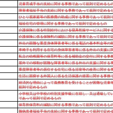
児童育成手当の支給に関する事務であって規則で定めるも
障害者福祉手当の支給に関する事務であって規則で定める
ひとり親家庭等の医療費の助成に関する事務であって規則
福祉住宅の管理に関する事務であって規則で定めるもの
介護保険に係る特別給付における寝具乾燥サービスに関す
介護保険に係る保険料の減額に関する事務であって規則で
外出の困難な重度身体障害者等に係る電話の基本料金等の
車椅子を利用する在宅の身体障害者等に係る外出の支援に
私立の幼稚園等の保育料等に係る補助金の交付に関する事
屋外での移動が困難な障害者等に係る外出の支援に関する
重度障害者等の居住する住宅に係る浴室等の改善に関する
生活に困窮する外国人に係る生活保護の措置に関する事務
経済的な理由によって義務教育を受けることが困難な児童
規則で定めるもの
小学校又は中学校の特別支援学級に在籍し、又は通級して
であって規則で定めるもの
保育所保育料の減額に関する事務であって規則で定めるも
難病患者福祉手当の支給に関する事務であって規則で定め