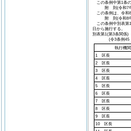
この条例中第1条
附
則
(令和7
この条例は、令和
附
則
(令和8
この条例中別表第
日から施行する。
別表第1
(第3条関係)
(令3条例4
執行機関
1 区長
2 区長
3 区長
4 区長
5 区長
6 区長
7 区長
8 区長
9 区長
10 区長