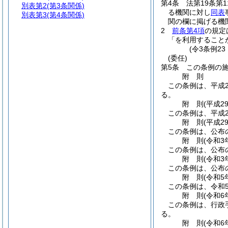
第4条
法第19条第
別表第2
(第3条関係)
る機関に対し
同表
別表第3
(第4条関係)
関の欄に掲げる機
2
前条第4項
の規定
「を利用すること
(令3条例2
(委任)
第5条
この条例の
附
則
この条例は、平成2
る。
附
則
(平成2
この条例は、平成2
附
則
(平成2
この条例は、公布
附
則
(令和3
この条例は、公布
附
則
(令和3
この条例は、公布
附
則
(令和5
この条例は、令和
附
則
(令和6
この条例は、行政
る。
附
則
(令和6