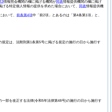
第3
情報照会機関の欄に掲げる機関が
同表
情報提供機関の欄に掲げ
掲げる特定個人情報の提供を求めた場合において、
同表
情報提供機
において、
前条第4項
中「前2項」とあるのは「第4条第1項」と、
の規定は、法附則第1条第5号に掲げる規定の施行の日から施行す
の一部を改正する法律
(令和5年法律第48号)
の施行の日から施行す