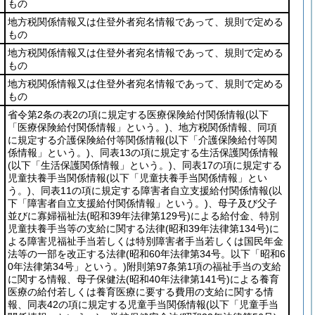
もの
地方税関係情報又は住登外者宛名情報であって、規則で定める
もの
地方税関係情報又は住登外者宛名情報であって、規則で定める
もの
地方税関係情報又は住登外者宛名情報であって、規則で定める
もの
省令第2条の表2の項に規定する医療保険給付関係情報
(以下
「医療保険給付関係情報」という。)
、地方税関係情報、同項
に規定する介護保険給付等関係情報
(以下「介護保険給付等関
係情報」という。)
、同表13の項に規定する生活保護関係情報
(以下「生活保護関係情報」という。)
、同表17の項に規定する
児童扶養手当関係情報
(以下「児童扶養手当関係情報」とい
う。)
、同表11の項に規定する障害者自立支援給付関係情報
(以
下「障害者自立支援給付関係情報」という。)
、母子及び父子
並びに寡婦福祉法
(昭和39年法律第129号)
による給付金、特別
児童扶養手当等の支給に関する法律
(昭和39年法律第134号)
に
よる障害児福祉手当若しくは特別障害者手当若しくは国民年金
法等の一部を改正する法律
(昭和60年法律第34号。以下「昭和6
0年法律第34号」という。)
附則第97条第1項の福祉手当の支給
に関する情報、母子保健法
(昭和40年法律第141号)
による養育
医療の給付若しくは養育医療に要する費用の支給に関する情
報、同表42の項に規定する児童手当関係情報
(以下「児童手当