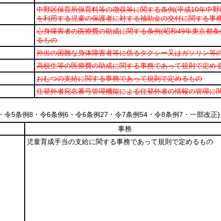
中野区保育所保育料等の徴収等に関する条例
(平成10年中野
を利用する児童の保護者に対する補助金の交付に関する事
心身障害者の医療費の助成に関する条例
(昭和49年東京都条
るもの
外出の困難な身体障害者等に係るタクシー又はガソリン等
高校生等の医療費の助成に関する事務であって規則で定め
おむつの支給に関する事務であって規則で定めるもの
住登外者宛名番号管理機能による住登外者の情報の管理に
5・令5条例8・令6条例6・令6条例27・令7条例54・令8条例7・一部改正)
事務
児童育成手当の支給に関する事務であって規則で定めるもの