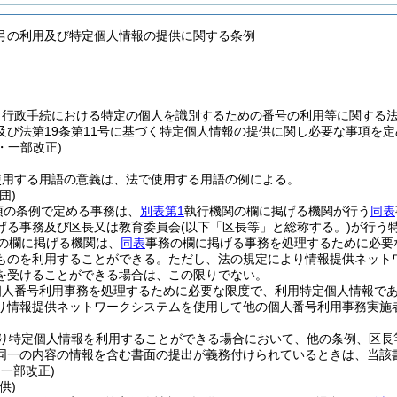
号の利用及び特定個人情報の提供に関する条例
、行政手続における特定の個人を識別するための番号の利用等に関する
及び法第19条第11号に基づく特定個人情報の提供に関し必要な事項を
3・一部改正)
使用する用語の意義は、法で使用する用語の例による。
囲)
項の条例で定める事務は、
別表第1
執行機関の欄に掲げる機関が行う
同表
げる事務及び区長又は教育委員会
(以下「区長等」と総称する。)
が行う
の欄に掲げる機関は、
同表
事務の欄に掲げる事務を処理するために必要
ものを利用することができる。
ただし、法の規定により情報提供ネット
を受けることができる場合は、この限りでない。
個人番号利用事務を処理するために必要な限度で、利用特定個人情報で
り情報提供ネットワークシステムを使用して他の個人番号利用事務実施
り特定個人情報を利用することができる場合において、他の条例、区長
同一の内容の情報を含む書面の提出が義務付けられているときは、当該
・一部改正)
供)