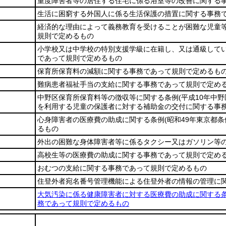
重度障害者等の居住する住宅に係る浴室等の改善に関する
生活に困窮する外国人に係る生活保護の措置に関する事務
経済的な理由によって義務教育を受けることが困難な児童
規則で定めるもの
小学校又は中学校の特別支援学級に在籍し、又は通級して
であって規則で定めるもの
保育所保育料の減額に関する事務であって規則で定めるも
難病患者福祉手当の支給に関する事務であって規則で定め
中野区保育所保育料等の徴収等に関する条例
(平成10年中野
を利用する児童の保護者に対する補助金の交付に関する事
心身障害者の医療費の助成に関する条例
(昭和49年東京都条
るもの
外出の困難な身体障害者等に係るタクシー又はガソリン等
高校生等の医療費の助成に関する事務であって規則で定め
おむつの支給に関する事務であって規則で定めるもの
住登外者宛名番号管理機能による住登外者の情報の管理に
大気汚染に係る健康障害者に対する医療費の助成に関する
務であって規則で定めるもの