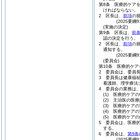
第8条
医療的ケア
ければならない。
2
区長は、
前項
の
(2025要
(実施の決定)
第9条
区長は、
前条
認の決定を行う。
2
区長は、
前項
の
通知する。
(2025要
(委員会)
第10条
医療的ケア
2
委員会は、委員
3
委員長は健康福
看護師、理学療法
4
委員会の業務は
(1)
医療的ケアの
(2)
主治医の医療
(3)
医療的ケアの
(4)
医療的ケアの
(5)
医療的ケアの
5
委員会は、医療
する。
6
委員会は、
第9条
(2025要