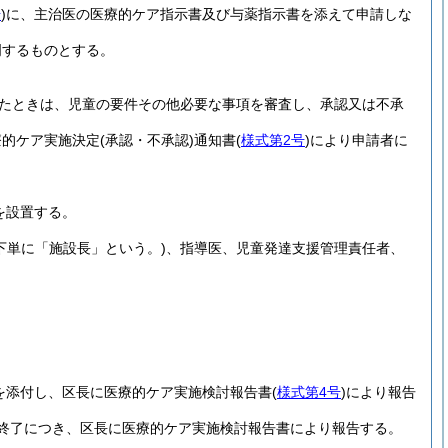
号
)
に、主治医の医療的ケア指示書及び与薬指示書を添えて申請しな
明するものとする。
たときは、児童の要件その他必要な事項を審査し、承認又は不承
療的ケア実施決定
(承認・不承認)
通知書
(
様式第2号
)
により申請者に
を設置する。
下単に「施設長」という。)
、指導医、児童発達支援管理責任者、
を添付し、区長に医療的ケア実施検討報告書
(
様式第4号
)
により報告
終了につき、区長に医療的ケア実施検討報告書により報告する。