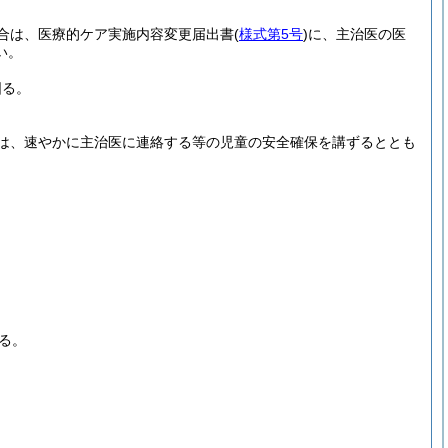
合は、医療的ケア実施内容変更届出書
(
様式第5号
)
に、主治医の医
い。
図る。
は、速やかに主治医に連絡する等の児童の安全確保を講ずるととも
する。