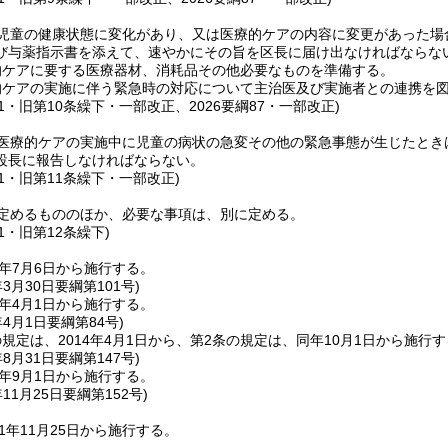
児童の健康状態に変化があり、又は医療的ケアの内容に変更があった場
び与薬指示書を添えて、速やかにその旨を区長に届け出なければならな
的ケアに要する医療器材、消耗品その他必要なものを準備する。
的ケアの実施に伴う緊急時の対応について主治医及び実施者との連携を
綱91・旧第10条繰下・一部改正、2026要綱87・一部改正)
医療的ケアの実施中に児童の病状の急変その他の緊急事態が生じたとき
設長に報告しなければならない。
綱91・旧第11条繰下・一部改正)
定めるもののほか、必要な事項は、別に定める。
91・旧第12条繰下)
0年7月6日から施行する。
年3月30日
要綱第101号)
2年4月1日から施行する。
年4月1日
要綱第84号)
規定は、2014年4月1日から、第2条の規定は、同年10月1日から施行
年8月31日
要綱第147号)
6年9月1日から施行する。
年11月25日
要綱第152号)
1年11月25日から施行する。