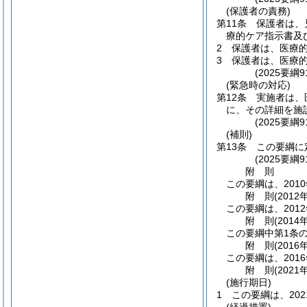
(保護者の責務)
第11条
保護者は、
療的ケア指示書及
2
保護者は、医療
3
保護者は、医療
(2025要
(緊急時の対応)
第12条
実施者は、
に、その詳細を施
(2025要
(補則)
第13条
この要綱に
(2025要綱
附
則
この要綱は、201
附
則
(2012
この要綱は、201
附
則
(2014
この要綱中第1条の
附
則
(2016
この要綱は、201
附
則
(2021
(施行期日)
1
この要綱は、202