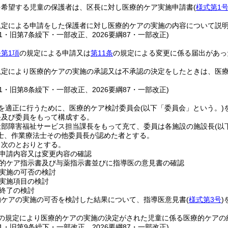
を希望する児童の保護者は、区長に対し医療的ケア実施申請書
(
様式第1
規定による申請をした保護者に対し医療的ケアの実施の内容について説
綱91・旧第7条繰下・一部改正、2026要綱87・一部改正)
第1項
の規定による申請又は
第11条
の規定による変更に係る届出があっ
規定により医療的ケアの実施の承認又は不承認の決定をしたときは、医
綱91・旧第8条繰下・一部改正、2026要綱87・一部改正)
を適正に行うために、医療的ケア検討委員会
(以下「委員会」という。)
長及び委員をもって構成する。
祉部障害福祉サービス担当課長をもって充て、委員は各施設の施設長
(以
士、作業療法士その他委員長が認めた者とする。
、次のとおりとする。
申請内容又は変更内容の確認
的ケア指示書及び与薬指示書並びに指導医の意見書の確認
実施の可否の検討
実施項目の検討
終了の検討
的ケアの実施の可否を検討した結果について、指導医意見書
(
様式第3号
)
の規定により医療的ケアの実施の決定がされた児童に係る医療的ケアの
綱91・旧第9条繰下・一部改正、2026要綱87・一部改正)