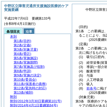
中野区立障害児通所支援施設医療的ケア
実施要綱
中野区立障害
平成22年7月6日 要綱第133号
(令和8年4月1日施行)
(目的)
第1条
この要綱は
条項目次
沿革
ることにより、当
本則
(2025要綱
第1条
(目的)
(定義)
第2条
(定義)
第2条
この要綱に
第3条
(対象児童)
次に掲げるものを
第4条
(委託)
(1)
吸引
(口腔内
第5条
(実施施設)
第6条
(実施期間)
(2)
経管栄養
(留
第7条
(実施及び役割)
(3)
導尿
(一部介
第8条
(申請)
(4)
酸素管理
第9条
(実施の決定)
(5)
与薬
第10条
(委員会)
(6)
人工呼吸器
第11条
(保護者の責務)
(7)
吸入
第12条
(緊急時の対応)
(8)
前各号
に掲げ
第13条
(補則)
(2025要綱
附則
(対象児童)
附則
(2012年3月30日要綱第101号)
第3条
医療的ケア
附則
(2014年4月1日要綱第84号)
ケアの指示がある