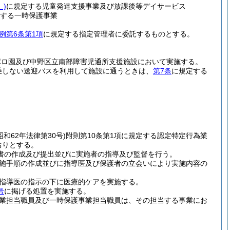
)
に規定する児童発達支援事業及び放課後等デイサービス
する一時保護事業
例第6条第1項
に規定する指定管理者に委託するものとする。
ポロ園及び中野区立南部障害児通所支援施設において実施する。
乗しない送迎バスを利用して施設に通うときは、
第7条
に規定する
昭和62年法律第30号)
附則第10条第1項に規定する認定特定行為業
おりとする。
書の作成及び提出並びに実施者の指導及び監督を行う。
施手順の作成並びに指導医及び保護者の立会いにより実施内容の
指導医の指示の下に医療的ケアを実施する。
号
に掲げる処置を実施する。
業担当職員及び一時保護事業担当職員は、その担当する事業にお