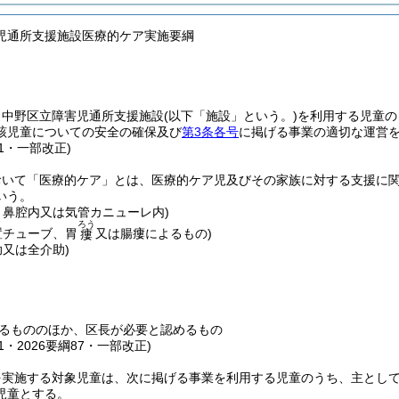
児通所支援施設医療的ケア実施要綱
、中野区立障害児通所支援施設
(以下「施設」という。)
を利用する児童の
該児童についての安全の確保及び
第3条各号
に掲げる事業の適切な運営
91・一部改正)
おいて「医療的ケア」とは、医療的ケア児及びその家族に対する支援に
いう。
、鼻腔内又は気管カニューレ内)
ろう
置チューブ、胃
又は腸瘻によるもの)
瘻
助又は全介助)
るもののほか、区長が必要と認めるもの
91・2026要綱87・一部改正)
を実施する対象児童は、次に掲げる事業を利用する児童のうち、主とし
児童とする。