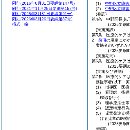
附則
(2016年8月31日要綱第147号)
(1)
中野区立障害
附則
(2021年11月25日要綱第152号)
(2)
中野区立障害
附則
(2025年3月31日要綱第91号)
(委託)
附則
(2026年3月26日要綱第87号)
第4条
中野区長
(以
様式
略
(2025要綱
(実施施設)
第5条
医療的ケア
2
前項
の規定にか
実施者のいずれか
(2025要
(実施期間)
第6条
医療的ケア
(2025要
(実施及び役割)
第7条
医療的ケア
務従事者
(以下「
(1)
指導医 医療
(2)
看護師 指導
確認を行う。
(3)
理学療法士
(4)
認定特定行為
(5)
児童発達支援
ける児童の医療
(2025要
(申請)