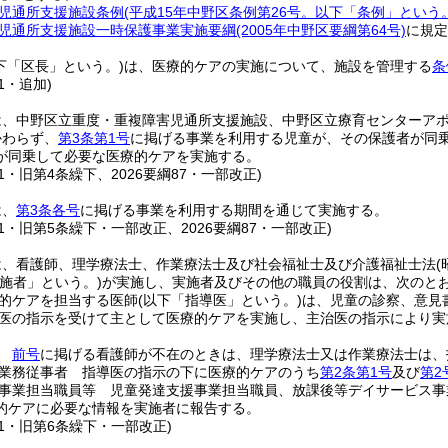
児通所支援施設条例
(平成15年中野区条例第26号。以下「条例」という。
児通所支援施設一時保護事業実施要綱
(2005年中野区要綱第64号)
に規定
下「区長」という。)
は、医療的ケアの実施について、施設を管理する
条
91・追加)
は、中野区立重度・重複障害児通所支援施設、中野区立療育センターア
かわらず、
第3条第1号
に掲げる事業を利用する児童が、その保護者が同
が同乗して必要な医療的ケアを実施する。
綱91・旧第4条繰下、2026要綱87・一部改正)
は、
第3条各号
に掲げる事業を利用する期間を通じて実施する。
綱91・旧第5条繰下・一部改正、2026要綱87・一部改正)
は、看護師、理学療法士、作業療法士及び社会福祉士及び介護福祉士法
(
実施者」という。)
が実施し、実施者及びその他の職員の役割は、次のと
的ケアを担当する医師
(以下「指導医」という。)
は、児童の診察、意見
医の指示を受けて主として医療的ケアを実施し、主治医の指示により実
等
前号
に掲げる看護師が不在のときは、理学療法士又は作業療法士は、
業務従事者 指導医の指示の下に医療的ケアのうち
第2条第1号
及び
第2
事業担当職員等 児童発達支援事業担当職員、放課後等デイサービス事
的ケアに必要な情報を実施者に報告する。
綱91・旧第6条繰下・一部改正)