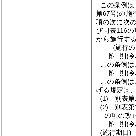
この条例は
第67号)
の施
項の次に次の
び同表116
から施行す
(施行の
附
則
(
この条例は
附
則
(
この条例は
げる規定は
(1)
別表第
(2)
別表第
の項の改正
附
則
(
(施行期日)