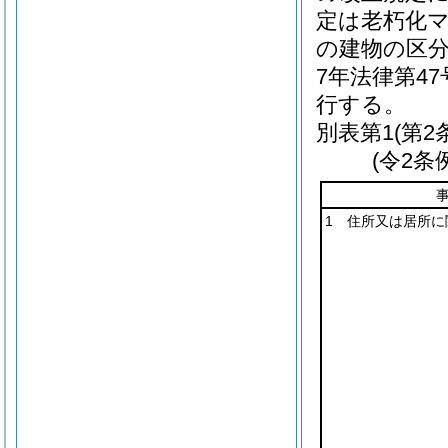
定は老朽化
の建物の区
7年法律第47
行する。
別表第1
(第2
(令2条
1 住所又は居所に