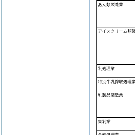
あん類製造業
アイスクリーム類
乳処理業
特別牛乳搾取処理
乳製品製造業
集乳業
食肉処理業