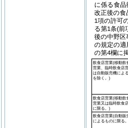
に係る食品
改正後の食
1項の許可
る第1条
(
後の中野区
の規定の適
の第4欄に
飲食店営業
(移動飲
営業、臨時飲食店
は自動販売機によ
を除く。)
飲食店営業
(移動飲
営業又は臨時飲食
に限る。)
飲食店営業
(自動販
によるものに限る。