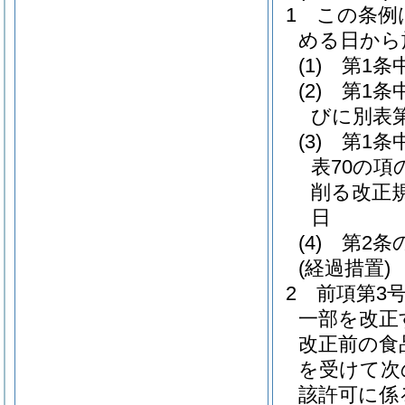
1
この条例
める日から
(1)
第1条
(2)
第1条
びに別表第
(3)
第1条
表70の項
削る改正規
日
(4)
第2条
(経過措置)
2
前項第3
一部を改正
改正前の食
を受けて次
該許可に係