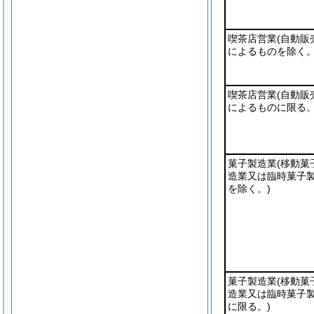
喫茶店営業
(自動販
によるものを除く。
喫茶店営業
(自動販
によるものに限る。
菓子製造業
(移動菓
造業又は臨時菓子
を除く。)
菓子製造業
(移動菓
造業又は臨時菓子
に限る。)