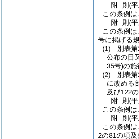
附
則
(平
この条例は
附
則
(
この条例は
号に掲げる
(1)
別表第
公布の日
35号)
の施
(2)
別表第
に改める部
及び122
附
則
(
この条例は
附
則
(
この条例は
2の81の項