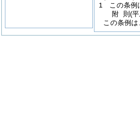
1
この条例
附
則
(
この条例は