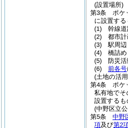
(設置場所)
第3条
ポケ
に設置する
(1)
幹線道
(2)
都市計
(3)
駅周辺
(4)
橋詰め
(5)
防災活
(6)
前各号
(土地の活用
第4条
ポケ
私有地でそ
設置するも
(中野区立
第5条
中野
項
及び
第2