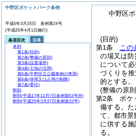
中野区ポケットパーク条例
中野区ポ
平成5年3月25日 条例第24号
(平成25年4月1日施行)
(目的)
条項目次
沿革
第1条
この
本則
第1条
(目的)
の場又は防
第2条
(整備の原則)
第3条
(設置場所)
について必
第4条
(土地の活用)
づくりを推
第5条
(中野区立公園条例の準用)
第6条
(使用又は占用の制限)
的とする。
第7条
(委任)
(整備の原則
附則
附則
(平成17年12月7日条例第53号抄)
第2条
ポケ
附則
(平成25年3月27日条例第32号)
備する。
た
て、都市景
に供する施
る。