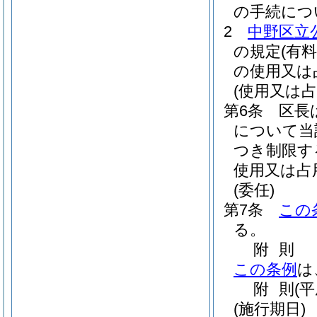
の手続につ
2
中野区立
の規定
(有
の使用又は
(使用又は占
第6条
区長
について当
つき制限す
使用又は占
(委任)
第7条
この
る。
附
則
この条例
は
附
則
(
(施行期日)