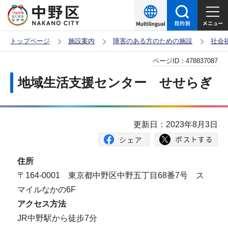
こ
の
ペ
トップページ
施設案内
障害のある方のための施設
社会
ー
本
ページID：
478837087
ジ
文
の
地域生活支援センター せせらぎ
こ
先
こ
頭
か
で
更新日：2023年8月3日
ら
す
住所
〒164-0001 東京都中野区中野五丁目68番7号 ス
マイルなかの6F
アクセス方法
JR中野駅から徒歩7分