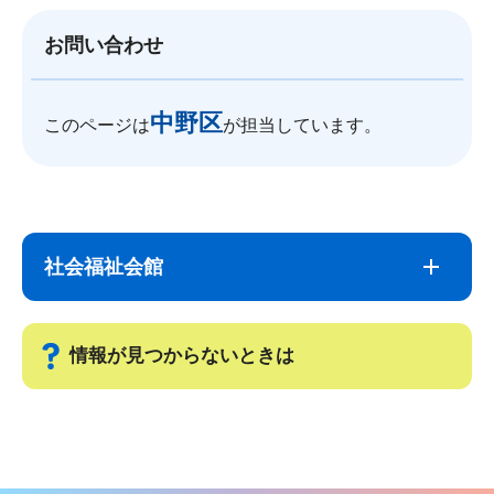
お問い合わせ
中野区
このページは
が担当しています。
サ
本
ブ
文
社会福祉会館
ナ
こ
ビ
こ
ゲ
ま
情報が見つからないときは
ー
で
シ
サ
ョ
ブ
ン
ナ