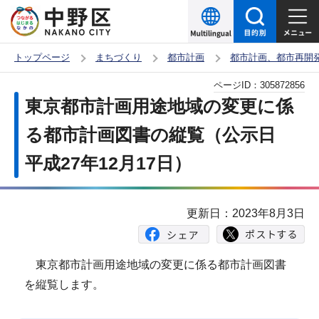
こ
の
ペ
トップページ
まちづくり
都市計画
都市計画、都市再開
ー
本
ページID：
305872856
ジ
文
東京都市計画用途地域の変更に係
の
こ
先
る都市計画図書の縦覧（公示日
こ
頭
平成27年12月17日）
か
で
ら
す
更新日：2023年8月3日
東京都市計画用途地域の変更に係る都市計画図書
を縦覧します。