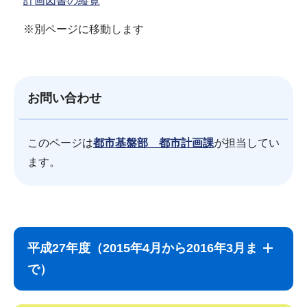
計画図書の縦覧
※別ページに移動します
お問い合わせ
このページは
都市基盤部 都市計画課
が担当してい
ます。
サ
本
ブ
文
平成27年度（2015年4月から2016年3月ま
ナ
こ
で）
ビ
こ
ゲ
ま