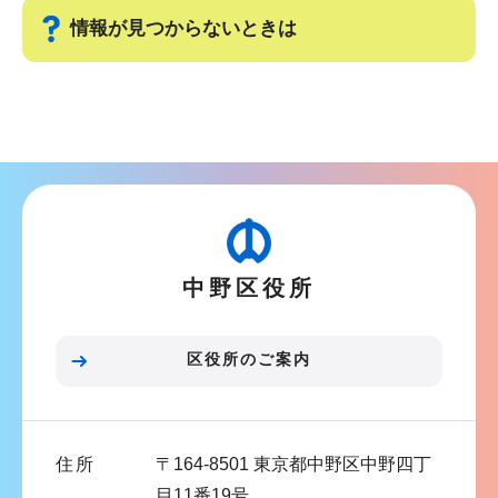
ー
で
情報が見つからないときは
シ
ョ
サ
ン
ブ
こ
ナ
こ
ビ
か
ゲ
ら
ー
中野区役所
シ
ョ
ン
区役所のご案内
こ
こ
ま
住所
〒164-8501 東京都中野区中野四丁
で
目11番19号