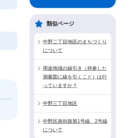
類似ページ
中野二丁目地区のまちづくり
について
用途地域の線引き（持参した
測量図に線を引くこと）は行
っていますか？
中野三丁目地区
中野区画街路第1号線、2号線
について