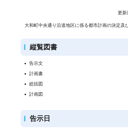
サ
更新
ブ
大和町中央通り沿道地区に係る都市計画の決定及
ナ
ビ
ゲ
縦覧図書
ー
シ
告示文
ョ
計画書
ン
こ
総括図
こ
計画図
か
ら
告示日