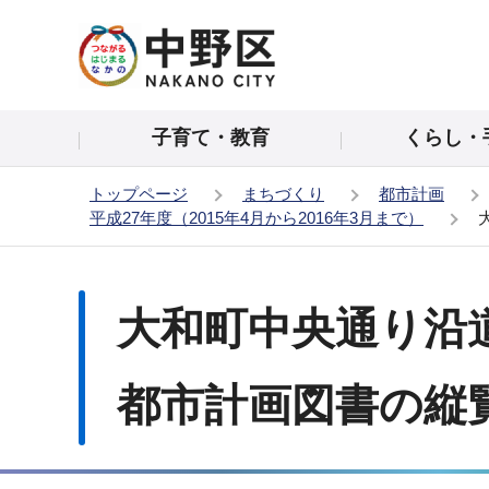
こ
の
ペ
ー
子育て・教育
くらし・
ジ
の
トップページ
まちづくり
都市計画
先
平成27年度（2015年4月から2016年3月まで）
頭
で
本
す
文
大和町中央通り沿
こ
こ
か
都市計画図書の縦
ら