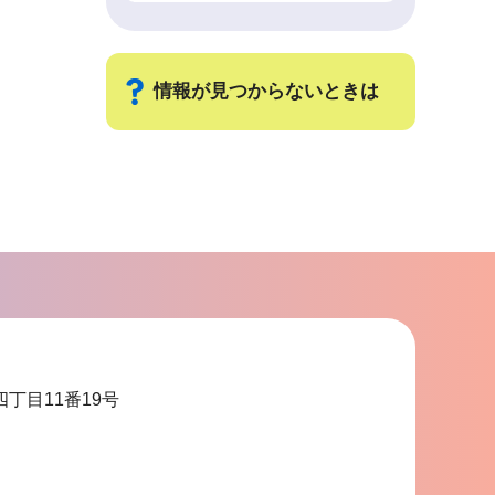
情報が見つからないときは
サ
ブ
ナ
ビ
ゲ
ー
シ
ョ
四丁目11番19号
ン
こ
こ