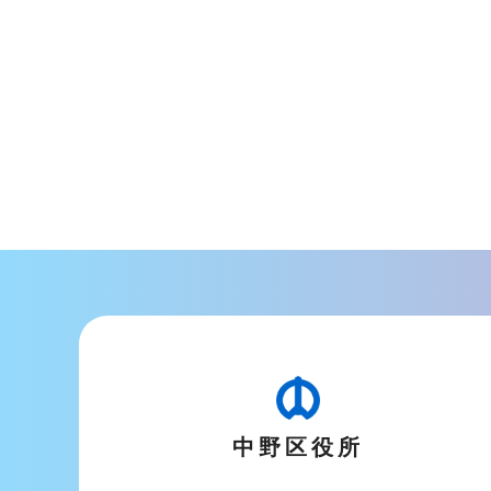
文
こ
こ
ま
で
中野区役所