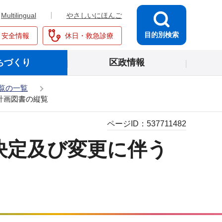
Multilingual
やさしいにほんご
目的別検索
・安全情報
休日・救急診療
ちづくり
区政情報
覧の一覧
計画図書の縦覧
ページID：
537711482
決定及び変更に伴う