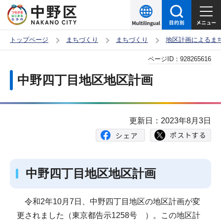
こ
の
ペ
トップページ
まちづくり
まちづくり
地区計画によるま
ー
本
ページID：
928265616
ジ
文
の
中野四丁目地区地区計画
こ
先
こ
頭
か
で
更新日：2023年8月3日
ら
す
中野四丁目地区地区計画
令和2年10月7日、中野四丁目地区の地区計画が変
更されました（東京都告示1258号 ）。この地区計