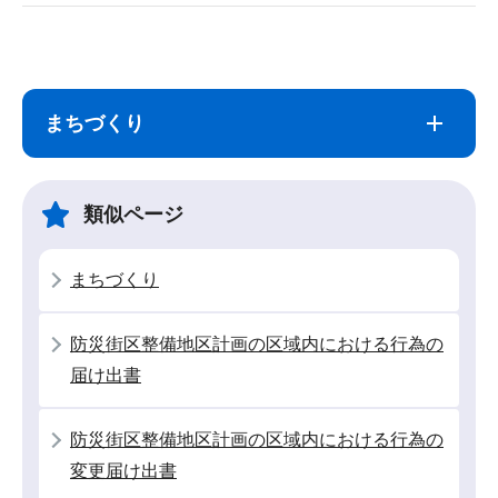
サ
本
ブ
文
ナ
こ
まちづくり
ビ
こ
ゲ
ま
ー
で
類似ページ
シ
ョ
まちづくり
ン
こ
防災街区整備地区計画の区域内における行為の
こ
届け出書
か
ら
防災街区整備地区計画の区域内における行為の
変更届け出書