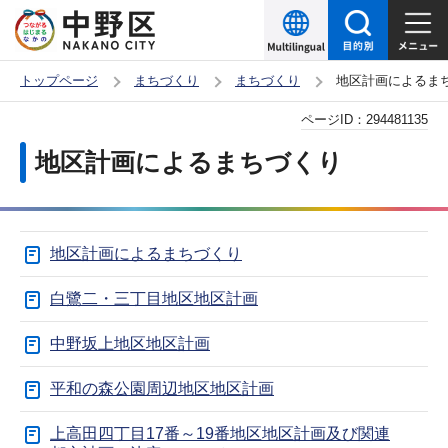
こ
の
ペ
トップページ
まちづくり
まちづくり
地区計画によるま
ー
本
ページID：
294481135
ジ
文
の
地区計画によるまちづくり
こ
先
こ
頭
か
で
地区計画によるまちづくり
ら
す
白鷺二・三丁目地区地区計画
中野坂上地区地区計画
平和の森公園周辺地区地区計画
上高田四丁目17番～19番地区地区計画及び関連