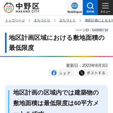
こ
の
ペ
トップページ
まちづくり
まちづくり
地区計画によるま
ー
本
ページID：
543095718
ジ
文
地区計画区域における敷地面積の
の
こ
先
最低限度
こ
頭
か
で
ら
更新日：2023年8月3日
す
地区計画の区域内では建築物の
敷地面積は最低限度は60平方メ