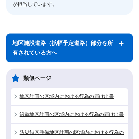
が担当しています。
サ
本
ブ
文
地区施設道路（拡幅予定道路）部分を所
ナ
こ
有されている方へ
ビ
こ
ゲ
ま
ー
で
類似ページ
シ
ョ
地区計画の区域内における行為の届け出書
ン
こ
沿道地区計画の区域内における行為の届け出書
こ
か
防災街区整備地区計画の区域内における行為の
ら