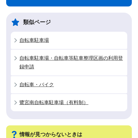
ナ
こ
ビ
こ
ゲ
ま
類似ページ
ー
で
シ
自転車駐車場
ョ
ン
自転車駐車場・自転車等駐車整理区画の利用登
こ
録申請
こ
か
自転車・バイク
ら
鷺宮南自転車駐車場（有料制）
情報が見つからないときは