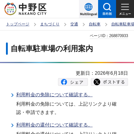
こ
の
ペ
トップページ
まちづくり
交通
自転車
自転車駐車
ー
本
ページID：
268870933
ジ
文
の
自転車駐車場の利用案内
こ
先
こ
頭
か
で
更新日：2026年6月18日
ら
す
利用料金の免除について確認する。
利用料金の免除については、上記リンクより確
認・申請できます。
利用料金の還付について確認する。