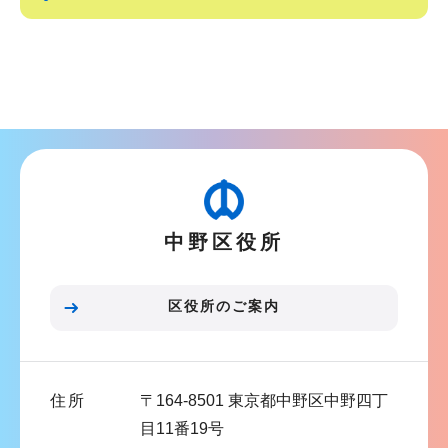
サ
ブ
ナ
ビ
ゲ
ー
シ
中野区役所
ョ
ン
こ
区役所のご案内
こ
ま
で
住所
〒164-8501 東京都中野区中野四丁
目11番19号